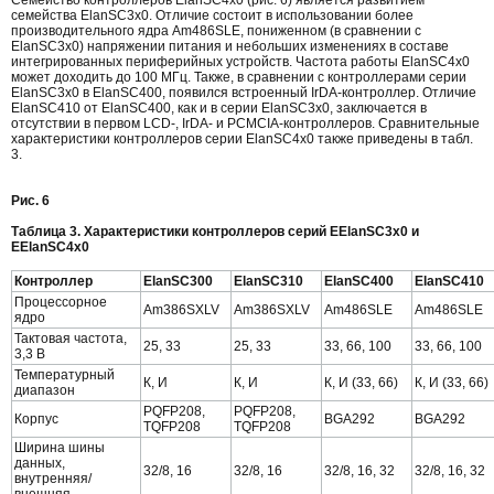
Семейство контроллеров ElanSC4x0 (рис. 6) является развитием
семейства ElanSC3x0. Отличие состоит в использовании более
производительного ядра Am486SLE, пониженном (в сравнении с
ElanSC3x0) напряжении питания и небольших изменениях в составе
интегрированных периферийных устройств. Частота работы ElanSC4x0
может доходить до 100 МГц. Также, в сравнении с контроллерами серии
ElanSC3x0 в ElanSC400, появился встроенный IrDA-контроллер. Отличие
ElanSC410 от ElanSC400, как и в серии ElanSC3x0, заключается в
отсутствии в первом LCD-, IrDA- и PCMCIA-контроллеров. Сравнительные
характеристики контроллеров серии ElanSC4x0 также приведены в табл.
3.
Рис. 6
Таблица 3. Характеристики контроллеров серий EElanSC3x0 и
EElanSC4x0
Контроллер
ElanSC300
ElanSC310
ElanSC400
ElanSC410
Процессорное
Am386SXLV
Am386SXLV
Am486SLE
Am486SLE
ядро
Тактовая частота,
25, 33
25, 33
33, 66, 100
33, 66, 100
3,3 В
Температурный
К, И
К, И
К, И (33, 66)
К, И (33, 66)
диапазон
PQFP208,
PQFP208,
Корпус
BGA292
BGA292
TQFP208
TQFP208
Ширина шины
данных,
32/8, 16
32/8, 16
32/8, 16, 32
32/8, 16, 32
внутренняя/