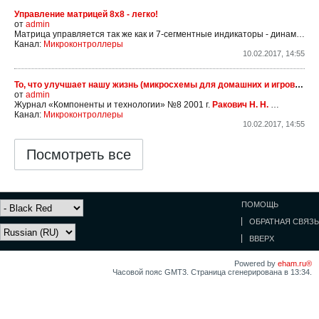
Управление матрицей 8х8 - легко!
от
admin
Матрица управляется так же как и 7-сегментные индикаторы - динамически. Мега16 портом А управляет одной координатой (выбирает сторку для вывода инфы), порт С - выводит ту самую информацию. Информация берётся из массива.
Канал:
Микроконтроллеры
10.02.2017, 14:55
То, что улучшает нашу жизнь (микросхемы для домашних и игровых устройств)
от
admin
Журнал «Компоненты и технологии» №8 2001 г.
Ракович Н. Н.
"В человек
Канал:
Микроконтроллеры
10.02.2017, 14:55
Посмотреть все
ПОМОЩЬ
ОБРАТНАЯ СВЯЗЬ
ВВЕРХ
Powered by
eham.ru®
Часовой пояс GMT3. Страница сгенерирована в 13:34.