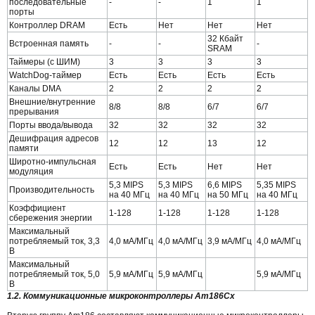
последовательные
-
-
1
1
порты
Контроллер DRAM
Есть
Нет
Нет
Нет
32 Кбайт
Встроенная память
-
-
-
SRAМ
Таймеры (с ШИМ)
3
3
3
3
WatchDog-таймер
Есть
Есть
Есть
Есть
Каналы DMA
2
2
2
2
Внешние/внутренние
8/8
8/8
6/7
6/7
прерывания
Порты ввода/вывода
32
32
32
32
Дешифрация адресов
12
12
13
12
памяти
Широтно-импульсная
Есть
Есть
Нет
Нет
модуляция
5,3 MIPS
5,3 MIPS
6,6 MIPS
5,35 MIPS
Производительность
на 40 МГц
на 40 МГц
на 50 МГц
на 40 МГц
Коэффициент
1-128
1-128
1-128
1-128
сбережения энергии
Максимальный
потребляемый ток, 3,3
4,0 мА/МГц
4,0 мА/МГц
3,9 мА/МГц
4,0 мА/МГц
В
Максимальный
потребляемый ток, 5,0
5,9 мА/МГц
5,9 мА/МГц
5,9 мА/МГц
В
1.2. Коммуникационные микроконтроллеры Am186Cx