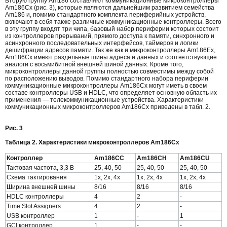
Вторую группу Am186 составляют коммуникационные микроконтроллеры
Am186Cx (рис. 3), которые являются дальнейшим развитием семейства
Am186 и, помимо стандартного комплекта периферийных устройств,
включают в себя также различные коммуникационные контроллеры. Всего
в эту группу входят три чипа, базовый набор периферии которых состоит
из контроллеров прерываний, прямого доступа к памяти, синхронного и
асинхронного последовательных интерфейсов, таймеров и логики
дешифрации адресов памяти. Так же как и микроконтроллеры Am186Ex,
Am186Cx имеют раздельные шины адреса и данных и соответствующие
аналоги с восьмибитной внешней шиной данных. Кроме того,
микроконтроллеры данной группы полностью совместимы между собой
по расположению выводов. Помимо стандартного набора периферии
коммуникационные микроконтроллеры Am186Cx могут иметь в своем
составе контроллеры USB и HDLC, что определяет основную область их
применения — телекоммуникационные устройства. Характеристики
коммуникационных микроконтроллеров Am186Cx приведены в табл. 2.
Рис. 3
Таблица 2. Характеристики микроконтроллеров Am186Cx
Контроллер
Am186CC
Am186CH
Am186CU
Тактовая частота, 3,3 В
25, 40, 50
25, 40, 50
25, 40, 50
Схема тактирования
1х, 2х, 4х
1х, 2х, 4х
1х, 2х, 4х
Ширина внешней шины
8/16
8/16
8/16
HDLC контроллеры
4
2
-
Time Slot Assigners
4
2
-
USB контроллер
1
-
1
GCI контроллер
1
-
-