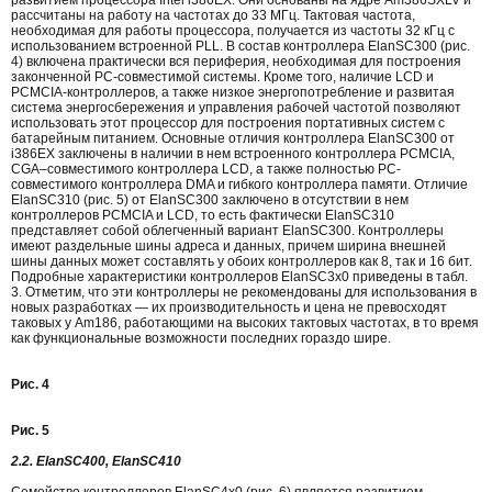
развитием процессора Intel i386EX. Они основаны на ядре Am386SXLV и
рассчитаны на работу на частотах до 33 МГц. Тактовая частота,
необходимая для работы процессора, получается из частоты 32 кГц с
использованием встроенной PLL. В состав контроллера ElanSC300 (рис.
4) включена практически вся периферия, необходимая для построения
законченной PC-совместимой системы. Кроме того, наличие LCD и
PCMCIA-контроллеров, а также низкое энергопотребление и развитая
система энергосбережения и управления рабочей частотой позволяют
использовать этот процессор для построения портативных систем с
батарейным питанием. Основные отличия контроллера ElanSC300 от
i386EX заключены в наличии в нем встроенного контроллера PCMCIA,
CGA–совместимого контроллера LCD, а также полностью PC-
совместимого контроллера DMA и гибкого контроллера памяти. Отличие
ElanSC310 (рис. 5) от ElanSC300 заключено в отсутствии в нем
контроллеров PCMCIA и LCD, то есть фактически ElanSC310
представляет собой облегченный вариант ElanSC300. Контроллеры
имеют раздельные шины адреса и данных, причем ширина внешней
шины данных может составлять у обоих контроллеров как 8, так и 16 бит.
Подробные характеристики контроллеров ElanSC3x0 приведены в табл.
3. Отметим, что эти контроллеры не рекомендованы для использования в
новых разработках — их производительность и цена не превосходят
таковых у Am186, работающими на высоких тактовых частотах, в то время
как функциональные возможности последних гораздо шире.
Рис. 4
Рис. 5
2.2. ElanSC400, ElanSC410