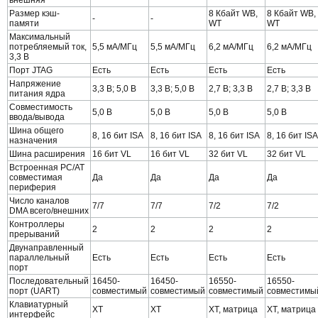
внешняя
Размер кэш-
8 Кбайт WB,
8 Кбайт WB,
-
-
памяти
WT
WT
Максимальный
потребляемый ток,
5,5 мА/МГц
5,5 мА/МГц
6,2 мА/МГц
6,2 мА/МГц
3,3 В
Порт JTAG
Есть
Есть
Есть
Есть
Напряжение
3,3 В; 5,0 В
3,3 В; 5,0 В
2,7 В; 3,3 В
2,7 В; 3,3 В
питания ядра
Совместимость
5,0 В
5,0 В
5,0 В
5,0 В
ввода/вывода
Шина общего
8, 16 бит ISA
8, 16 бит ISA
8, 16 бит ISA
8, 16 бит ISA
назначения
Шина расширения
16 бит VL
16 бит VL
32 бит VL
32 бит VL
Встроенная PC/AT
совместимая
Да
Да
Да
Да
периферия
Число каналов
7/7
7/7
7/2
7/2
DMA всего/внешних
Контроллеры
2
2
2
2
прерываний
Двунаправленный
параллельный
Есть
Есть
Есть
Есть
порт
Последовательный
16450-
16450-
16550-
16550-
порт (UART)
совместимый
совместимый
совместимый
совместимы
Клавиатурный
XT
XT
XT, матрица
XT, матрица
интерфейс