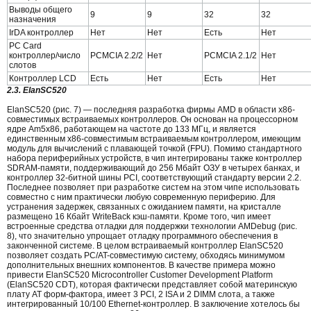
Выводы общего
9
9
32
32
назначения
IrDA контроллер
Нет
Нет
Есть
Нет
PC Card
контроллер/число
PCMCIA 2.2/2
Нет
PCMCIA 2.1/2
Нет
слотов
Контроллер LCD
Есть
Нет
Есть
Нет
2.3. ElanSC520
ElanSC520 (рис. 7) — последняя разработка фирмы AMD в области x86-
совместимых встраиваемых контроллеров. Он основан на процессорном
ядре Am5x86, работающем на частоте до 133 МГц, и является
единственным x86-совместимым встраиваемым контроллером, имеющим
модуль для вычислений с плавающей точкой (FPU). Помимо стандартного
набора периферийных устройств, в чип интегрированы также контроллер
SDRAM-памяти, поддерживающий до 256 Мбайт ОЗУ в четырех банках, и
контроллер 32-битной шины PCI, соответствующий стандарту версии 2.2.
Последнее позволяет при разработке систем на этом чипе использовать
совместно с ним практически любую современную периферию. Для
устранения задержек, связанных с ожиданием памяти, на кристалле
размещено 16 Кбайт WriteBack кэш-памяти. Кроме того, чип имеет
встроенные средства отладки для поддержки технологии AMDebug (рис.
8), что значительно упрощает отладку программного обеспечения в
законченной системе. В целом встраиваемый контроллер ElanSC520
позволяет создать PC/AT-совместимую систему, обходясь минимумом
дополнительных внешних компонентов. В качестве примера можно
привести ElanSC520 Microcontroller Customer Development Platform
(ElanSC520 CDT), которая фактически представляет собой материнскую
плату AT форм-фактора, имеет 3 PCI, 2 ISA и 2 DIMM слота, а также
интегрированный 10/100 Ethernet-контроллер. В заключение хотелось бы