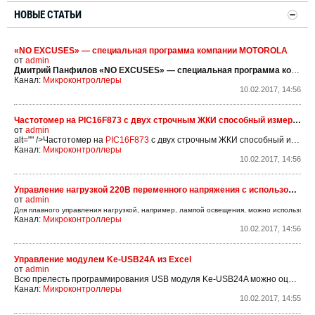
НОВЫЕ СТАТЬИ
«NO EXCUSES» — специальная программа компании MOTOROLA
от
admin
Дмитрий Панфилов
«NO EXCUSES» — специальная программа компании MOTOROLA
Канал:
Микроконтроллеры
10.02.2017, 14:56
Частотомер на PIC16F873 с двух строчным ЖКИ способный измерять частоты
от
admin
alt="" />Частотомер на
PIC16F873
с двух строчным ЖКИ способный измерять частоты от 10Гц до 45МГц. Чувствительность по входу около 50мВ, входное сопротивление 250 Ком, входная ёмкость 15пФ. Питание девятивольтная батарея 6F22.В память можно вносить значения, которые будут, прибавлены к входной частоте...
Канал:
Микроконтроллеры
10.02.2017, 14:56
Управление нагрузкой 220В переменного напряжения с использованием симисторов
от
admin
Для плавного управления нагрузкой, например, лампой освещения, можно использоват
Канал:
Микроконтроллеры
10.02.2017, 14:56
Управление модулем Ke-USB24A из Excel
от
admin
Всю прелесть программирования USB модуля Ke-USB24A можно оценить когда встает вопрос о необходимости написания программы на каком-либо не очень широко распространенном языке или для какой-либо среды, которая, казалось бы не предусматривает возможность работы с USB устройствами....
Канал:
Микроконтроллеры
10.02.2017, 14:55