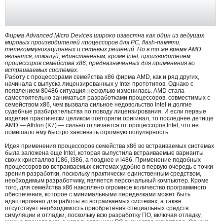
Фирма Advanced Micro Devices широко известна как один из ведущих
мировых производителей процессоров для PC, flash-памяти,
телекоммуникационных и сетевых решений. Но в то же время AMD
является, пожалуй, единственным, кроме Intel, производителем
процессоров семейства x86, предназначенных для применения во
встраиваемых системах.
Работу с процессорами семейства x86 фирма AMD, как и ряд других,
начинала с выпуска лицензированных у Intel прототипов. Однако с
появлением 80486 ситуация несколько изменилась. AMD стала
самостоятельно заниматься разработками процессоров, совместимых с
семейством x86, чем вызвала сильное недовольство Intel и долгие
судебные разбирательства по поводу лицензирования. И если первые
изделия практически целиком повторяли оригинал, то последнее детище
AMD — Athlon (K7) — сильно отличается от процессоров Intel, что не
помешало ему быстро завоевать огромную популярность.
Идея применения процессоров семейства x86 во встраиваемых системах
была заложена еще Intel, которая выпустила встраиваемые варианты
своих кристаллов i186, i386, а позднее и i486. Применение подобных
процессоров во встраиваемых системах удобно в первую очередь с точки
зрения разработки, поскольку практически единственным средством,
необходимым разработчику, является персональный компьютер. Кроме
того, для семейства x86 накоплено огромное количество программного
обеспечения, которое с минимальными переделками может быть
адаптировано для работы во встраиваемых системах, а также
отсутствует необходимость приобретения специальных средств
симуляции и отладки, поскольку всю разработку ПО, включая отладку,