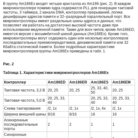
В группу Am186Ex входят четыре кристалла из Am186 (рис. 2). В каждом
микроконтроллере помимо ядра содержатся PLL для генерации тактовой
частоты, 3 таймера, 2 канала DMA, контроллер прерываний, логика
дешифрации адресов памяти и 32–разрядный параллельный порт. Все
микроконтроллеры имеют раздельные шины адреса и данных, что
позволяет им работать на достаточно высокой частоте даже при
использовании медленной памяти. Также для всех чипов, кроме Am186ED,
имеется версия с восьмибитной шиной данных (Am188Ex). Кроме того,
микроконтроллеры могут содержать один или несколько контроллеров
последовательных приемопередатчиков, динамической памяти или 32
Кбайта статической памяти. Более подробные характеристики
микроконтроллеров группы Am186Ex приведены в табл. 1.
Рис. 2
Таблица 1. Характеристики микроконтроллеров Am186Ex
Контроллер
Am186ED
Am186ER
Am186ES
Am186EM
25, 33, 40,
Тактовая частота, 3,3 В
20, 25
20, 25
20, 25
50
20, 25, 33,
20, 25, 33,
20, 25, 33,
Тактовая частота, 5,0 В
40
40
40
Схема тактирования
/2, 1х
/2, 1х
/2, 1х, 4х
/2, 1х
Ширина внешней шины
8/16
8/16
16
16
Асинхронные
последовательные
2
2
1
1
порты
Синхронные