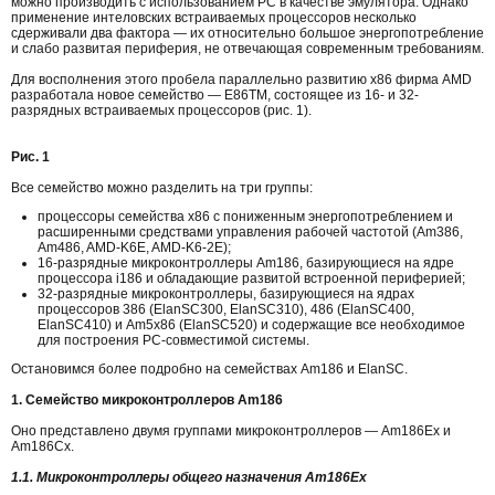
можно производить с использованием PC в качестве эмулятора. Однако
применение интеловских встраиваемых процессоров несколько
сдерживали два фактора — их относительно большое энергопотребление
и слабо развитая периферия, не отвечающая современным требованиям.
Для восполнения этого пробела параллельно развитию x86 фирма AMD
разработала новое семейство — E86TM, состоящее из 16- и 32-
разрядных встраиваемых процессоров (рис. 1).
Рис. 1
Все семейство можно разделить на три группы:
процессоры семейства x86 с пониженным энергопотреблением и
расширенными средствами управления рабочей частотой (Am386,
Am486, AMD-K6E, AMD-K6-2E);
16-разрядные микроконтроллеры Am186, базирующиеся на ядре
процессора i186 и обладающие развитой встроенной периферией;
32-разрядные микроконтроллеры, базирующиеся на ядрах
процессоров 386 (ElanSC300, ElanSC310), 486 (ElanSC400,
ElanSC410) и Am5x86 (ElanSC520) и содержащие все необходимое
для построения PC-совместимой системы.
Остановимся более подробно на семействах Am186 и ElanSC.
1. Семейство микроконтроллеров Am186
Оно представлено двумя группами микроконтроллеров — Am186Ex и
Am186Cx.
1.1. Микроконтроллеры общего назначения Am186Ex