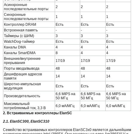
Асинхронные
2
2
2
последовательные порты
Синхронные
1
1
1
последовательные порты
Контроллер DRAM
Есть
Есть
Есть
Встроенная память
-
-
-
Таймеры (с ШИМ)
3
3
3
WatchDog-таймер
Есть
Есть
Есть
Каналы DMA
4
4
4
Каналы SmartDMA
8
4
4
Внешние/внутренние
17/19
17/19
17/19
прерывания
Порты ввода/вывода
48
48
48
Дешифрация адресов
14
14
14
памяти
Широтно-импульсная
Есть
Есть
Есть
модуляция
6,6 MIPS на
6,6 MIPS на
6,6 MIPS на
Производительность
50 МГц
50 МГц
50 МГц
Максимальный
6,0 мА/МГц
6,0 мА/МГц
6,0 мА/МГц
потребляемый ток, 3,3 В
2. Встраиваемые контроллеры ElanSC
2.1. ElanSC300, ElanSC310
Семейство встраиваемых контроллеров ElanSC3x0 является дальнейшим