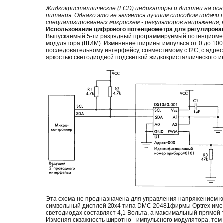
Жидкокристаллические (LCD) индикаторы и дисплеи на ос
питания. Однако это не является лучшим способом подачи 
специализированных микросхем - регуляторов напряжения,
Использование цифрового потенциометра для регулирова
Выпускаемый 5-ти разрядный программируемый потенциометр
модулятора (ШИМ). Изменение ширины импульса от 0 до 100
последовательному интерфейсу, совместимому с I2C, с адре
яркостью светодиодной подсветкой жидкокристаллического ин
Эта схема не предназначена для управления напряжением к
символьный дисплей 20х4 типа DMC 20481фирмы Optrex имее
светодиодах составляет 4,1 Вольта, а максимальный прямой т
Изменяя скважность широтно - импульсного модулятора, тем