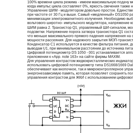
100% времени цикла режима - имеем максимальную подачу мо
когда импульс цикла составляет 0%, яркость свечения также 
Управление ШИМ - модулятором довольно простое. Единствен
при частоте от 30 Гц и выше. Самый «медленный» DS1050 раб
минимизации электромагнитного излучения. Необходимо выбр
вольтового широтно- импульсного модулятора, напряжение к
ШИМ равна 2. Транзистор Q1, управляемый ШИ-сигналом, мож
подсветки. Напряжение порога затвора транзистора Q1 состав
что меньше максимального прямого падения напряжения на с
мощности рассеяния. Для надежного закрытия МОП-транзист
Конденсатор С1 используется в качестве фильтра питания, д
выводам U1, при минимальном расстоянии до источника пита
Цифровой потенциометр DS 1050 - 001 устанавливается аппа
приложении к «App. note 163» на сайте фирмы MAXIM.
Для управления контрастом жидкокристаллических индикато
использовать цифровой потенциометр типа DS1668/1669 Dall
обеспечивают как кнопочное, так и микроконтроллерное упра
энергонезависимую память, которая позволяет сохранять пол
управления контрастом для ЖКИ с использованием цифровог