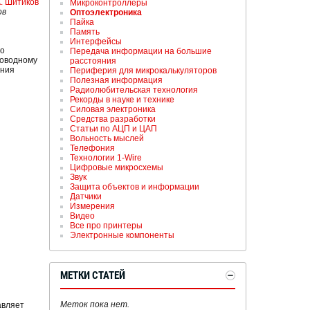
. Шитиков
Микроконтроллеры
ов
Оптоэлектроника
Пайка
Память
Интерфейсы
го
Передача информации на большие
роводному
расстояния
ения
Периферия для микрокалькуляторов
Полезная информация
Радиолюбительская технология
Рекорды в науке и технике
Силовая электроника
Средства разработки
Статьи по АЦП и ЦАП
Вольность мыслей
Телефония
Технологии 1-Wire
Цифровые микросхемы
Звук
Защита объектов и информации
Датчики
Измерения
Видео
Все про принтеры
Электронные компоненты
МЕТКИ СТАТЕЙ
Меток пока нет.
авляет