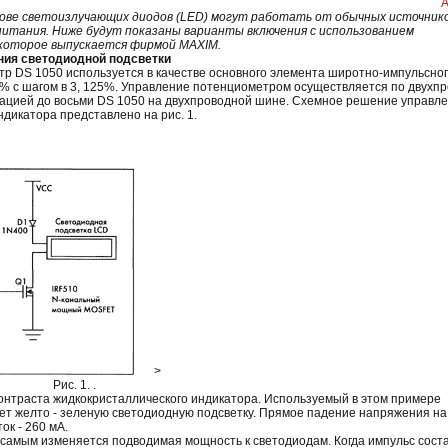
А
нове светоизлучающих диодов (LED) могут работать от обычных источник
питания. Ниже будут показаны варианты включения с использованием
 которое выпускается фирмой MAXIM.
ния светодиодной подсветки
 DS 1050 используется в качестве основного элемента широтно-импульсно
% с шагом в 3, 125%. Управление потенциометром осуществляется по двухп
сацией до восьми DS 1050 на двухпроводной шине. Схемное решение управл
дикатора представлено на рис. 1.
>
Рис. 1. .
онтраста жидкокристаллического индикатора. Используемый в этом примере
т желто - зеленую светодиодную подсветку. Прямое падение напряжения на
ок - 260 мА.
 самым изменяется подводимая мощность к светодиодам. Когда импульс сост