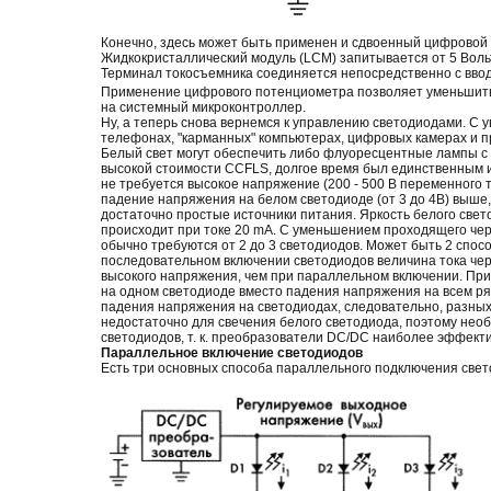
Конечно, здесь может быть применен и сдвоенный цифровой
Жидкокристаллический модуль (LCM) запитывается от 5 Вольт
Терминал токосъемника соединяется непосредственно с вво
Применение цифрового потенциометра позволяет уменьшить 
на системный микроконтроллер.
Ну, а теперь снова вернемся к управлению светодиодами. С
телефонах, "карманных" компьютерах, цифровых камерах и 
Белый свет могут обеспечить либо флуоресцентные лампы с 
высокой стоимости CCFLS, долгое время был единственным и
не требуется высокое напряжение (200 - 500 В переменного 
падение напряжения на белом светодиоде (от 3 до 4В) выше, ч
достаточно простые источники питания. Яркость белого све
происходит при токе 20 mA. С уменьшением проходящего че
обычно требуются от 2 до 3 светодиодов. Может быть 2 спо
последовательном включении светодиодов величина тока чер
высокого напряжения, чем при параллельном включении. П
на одном светодиоде вместо падения напряжения на всем ря
падения напряжения на светодиодах, следовательно, разных
недостаточно для свечения белого светодиода, поэтому не
светодиодов, т. к. преобразователи DC/DC наиболее эффек
Параллельное включение светодиодов
Есть три основных способа параллельного подключения светод