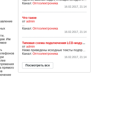
Канал:
Оптоэлектроника
16.02.2017, 21:14
Что такое
равление
от
admin
...
ьных
Канал:
Оптоэлектроника
16.02.2017, 21:14
ти,
дам. Им
рямое
Типовая схема подключения LCD-модуля по 4-х проводному интерфейсу к микроконтрол
от
admin
ть
Ниже приведены исходные тексты подпрограммы на языке ассемблера ASM51, позволяющие записывать данные, инструкции в контроллер, считывать данные. Приведен так же примерный текст подпрограммы инициализации контроллера в режим восьми битного интерфейса, при работе с двумя строками....
телефонов
Канал:
Оптоэлектроника
При
16.02.2017, 21:14
олее
апряжения
Посмотреть все
а прямого
ев
лючение