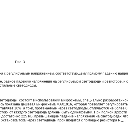
Рис. 3. .
ика с регулируемым напряжением, соответствующему прямому падению напр
е, равное падению напряжения на регулируемом светодиоде и резисторе, и с
остальные светодиоды.
ветодиоды, состоит в использовании микросхемы, специально разработанно
десь показана дешевая микросхема MAX1916, которая позволяет регулировать
ставляет 10%, а токи, протекаемые через светодиоды, отличаются не более 0
потоки от каждого светодиода должны быть одинаковыми. При полной яркости
чае достаточно 225 мВ, превышающие падение напряжения на светодиодах, чт
 Установка тока через светодиоды производится с помощью резистора R
.
set