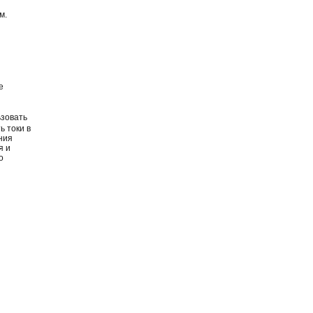
м.
е
ьзовать
 токи в
ния
я и
о