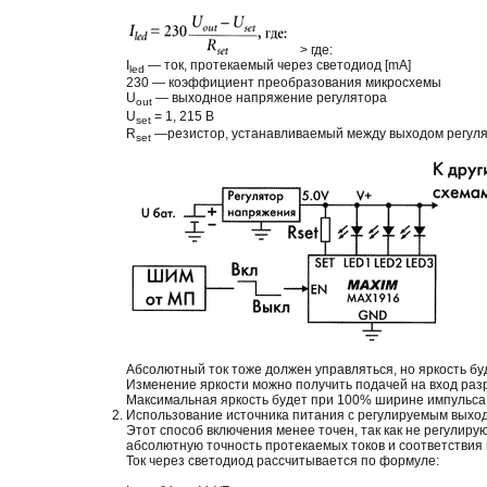
> где:
I
— ток, протекаемый через светодиод [mA]
led
230 — коэффициент преобразования микросхемы
U
— выходное напряжение регулятора
out
U
= 1, 215 В
set
R
—резистор, устанавливаемый между выходом регуля
set
Абсолютный ток тоже должен управляться, но яркость бу
Изменение яркости можно получить подачей на вход раз
Максимальная яркость будет при 100% ширине импульса, 
Использование источника питания с регулируемым вых
Этот способ включения менее точен, так как не регулир
абсолютную точность протекаемых токов и соответствия
Ток через светодиод рассчитывается по формуле: