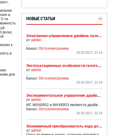
орот,
мигание
ения и
НОВЫЕ СТАТЬИ
 5-ти
кважность
ной
 вольт,
Электронно-управляемое двойное лучепреломление ECB (VAN)
ой
от
admin
...
лизко к
Канал:
Оптоэлектроника
16.02.2017, 21:14
взять в
Эксплуатационные особенности галогенных ламп накаливания
от
admin
ннюю
...
схема для
Канал:
Оптоэлектроника
16.02.2017, 21:14
Экспериментальное управление драйверами LED дисплеев MAX6952 и MAX6953
от
admin
ИС MAX6952 и MAX6953 являются драйверами 4-х разрядных 5х7 матричных LED дисплеев, управляемых посредством высокоскоростного SPI (MAX6952) или I
Канал:
Оптоэлектроника
16.02.2017, 21:14
Экономичный преобразователь кода для семисегментного индикатора
от
admin
Одна из важных задач, стоящих сегодня перед разработчиками электронной аппаратуры, как профессионалами, так и радиолюбителями, — всемерное снижение ее токопотребления. Решать эту задачу можно по-разному: и применением экономичных микросхем, и созданием новых схемных решений,...