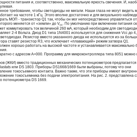
щности питания и, соответственно, максимальную яркость свечения. И, наоб
нулевая.
ное требование, чтобы светодиоды не мигали. Наши глаза не могут видеть 
отает на частоте 1 кГц. Этого вполне достаточно и для визуального наблюд
ать МОП - транзистор Q1 так, чтобы он мог непосредственно управляться от
оторого меняется от «земли» до V
. По умолчанию при включении питания с
cc
ет коммутировать ток величиной 260 мА, который необходим для светодиод
ляет 2-4 Вольта. Диод D1 типа 1N4001 используется для снижения Vcc до 4,3
ветодиодах. Резистор вместо указанного диода не используется из-за больш
ора ставят резистор R3, что исключает «плавающий» режим затвора Q1.
олжен хорошо работать на высокой частоте и устанавливается максимально б
ния.
ратно с адресом А=000. Программу для микроконтроллера типа 8051 можно 
ров (ЖКИ) вместо традиционных механических потенциометров предлагается
astats или DS 1803. Приборы DS1668/1669 были выбраны, потому что они
вление токосъемного контакта. Важно также, что эти приборы имеют внутре
ожение токосъемника без подачи электропитания. На рис. 2. представлена 
о потенциометра DS 1669.