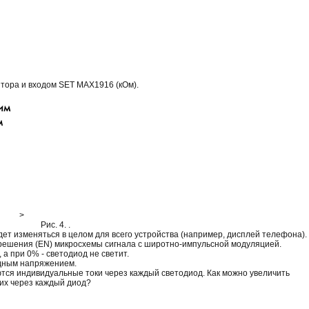
тора и входом SET MAX1916 (кОм).
>
Рис. 4. .
дет изменяться в целом для всего устройства (например, дисплей телефона).
решения (EN) микросхемы сигнала с широтно-импульсной модуляцией.
а при 0% - светодиод не светит.
одным напряжением.
уются индивидуальные токи через каждый светодиод. Как можно увеличить
 их через каждый диод?