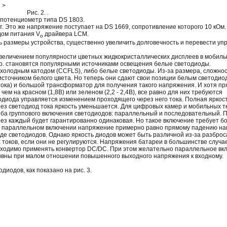
>
Рис. 2. .
 потенциометр типа DS 1803.
. Это же напряжение поступает на DS 1669, сопротивление которого 10 кОм.
дом питания V
драйвера LCM.
o
размеры устройства, существенно увеличить долговечность и перевести уп
 увеличением популярности цветных жидкокристаллических дисплеев в мобил
пр. становятся популярными источниками освещения белые светодиоды.
холодным катодом (CCFLS), либо белые светодиоды. Из-за размера, сложнос
сточником белого цвета. Но теперь они сдают свои позиции белым светодио
тока) и большой трансформатор для получения такого напряжения. И хотя п
ем на красном (1,8В) или зеленом (2,2 - 2,4В), все равно для них требуются
тодиода управляется изменением проходящего через него тока. Полная яркос
рез светодиод тока яркость уменьшается. Для цифровых камер и мобильных 
соба группового включения светодиодов: параллельный и последовательный. 
ез каждый будет гарантированно одинаковая. Но такое включение требует б
ри параллельном включении напряжение примерно равно прямому падению н
де светодиодов. Однако яркость диодов может быть различной из-за разброс
 токов, если они не регулируются. Напряжения батареи в большинстве случа
обходимо применять конвертор DC/DC. При этом желательно параллельное вк
тивны при малом отношении повышенного выходного напряжения к входному.
иодов, как показано на рис. 3.