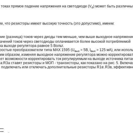
 токах прямое падение напряжения на светодиоде (V
) может быть различны
d
ие, что резисторы имеют высокую точность (это допустимо), имеем:
ение (разница) токов через диоды тем меньше, чем выше выходное напряжени
значений токов через светодиоды оплачивается более высокой потребляемой
 выходе регулятора равное 5 Вольт.
простые преобразователи типа MAX 1595 (U
= 5В, I
= 125 мA), или испол
вых
вых
им образом, изменяя выходное напряжение регулятора можно корректировать
 нет возможности корректировать ток регулируемым на выходе источника пита
R3a ставят резисторы и МОП - транзисторы, как показано на рис. 5. Включа
 подключать или отключать дополнительные резисторы R1в:.R3в, эффективн