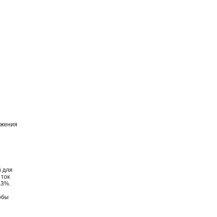
яжения
й для
 ток
,3%.
обы