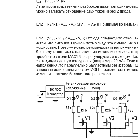
I
= (V
- V
)/R
led
out
d
Из за производственных разбросов даже при одинаковых
Можно записать отношение двух токов через 2 диода
I1/I2 = R2/R1 [(V
- V
)/(V
- V
)] Принимая во вниман
out
d1
out
d2
I1/I2 = (V
- V
)/(V
- V
) Отсюда следует, что отнош
out
d1
out
d2
источника питания. Нужно иметь в виду, что сближение 
мощностью. Поэтому можно рекомендовать напряжение на
Для получения такого напряжения можно использовать 
преобразователи MAX1759 с регулируемым выходом. Так
светодиодах до нужного уровня (например, 20 мA). Если
напряжения, то параллельно балластным резисторам R1a:
выключая логическим уровнем МОП - транзисторы, можно
изменяя значение балластного резистора.