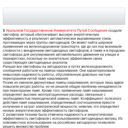
В
Уральском Государственном Университете Путей Сообщения
создали
светофор, который обеспечивает высокую энергетическую
эффективность и реализует автоматическое выравнивание токов,
протекающих через группы светодиодов. Он может найти широкое
применения на железнодорожном транспорте, где до сих пор возникали
сложности с внедрением светодиодных светофоров, а также и в городских
светофорах для регулирования автомобильного движения на улицах и
перекрестках, поскольку он значительно эффективнее своих
существующих светодиодных аналогов.
Раньше все светофоры на автодорогах и путях железнодорожного
сообщения работали на лампах накаливания. Они характеризовали
невысокую надежность работы, обусловленную довольно частым
перегоранием нитей ламп накаливания.
Позже их сменили двухнитевые лампы накаливания, которые лишь вдвое
повысили ресурс работы, но не решили общую проблему ненадежности
при перегорании ламп. Кроме того, применение ламп накаливания
определяет высокие эксплуатационные расходы, связанные с
необходимостью периодической замены ламп. Коэффициент полезного
действия ламп накаливания, определяемый соотношением яркости
излучения и затрат электрической мощности, невелик, что определяет
низкую энергетическую эффективность светофоров.
С развитием техники была отмечена надежность и энергетическая
эффективность светофоров с использованием светодиодных матриц. Их
повсеместное использование на российских автодорогах позволило
решить множество проблем.