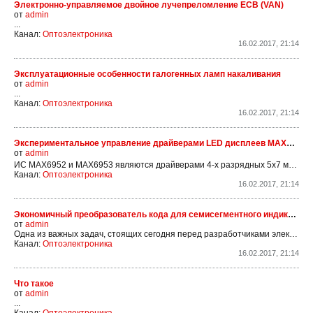
Электронно-управляемое двойное лучепреломление ECB (VAN)
от
admin
...
Канал:
Оптоэлектроника
16.02.2017, 21:14
Эксплуатационные особенности галогенных ламп накаливания
от
admin
...
Канал:
Оптоэлектроника
16.02.2017, 21:14
Экспериментальное управление драйверами LED дисплеев MAX6952 и MAX6953
от
admin
ИС MAX6952 и MAX6953 являются драйверами 4-х разрядных 5х7 матричных LED дисплеев, управляемых посредством высокоскоростного SPI (MAX6952) или I
Канал:
Оптоэлектроника
16.02.2017, 21:14
Экономичный преобразователь кода для семисегментного индикатора
от
admin
Одна из важных задач, стоящих сегодня перед разработчиками электронной аппаратуры, как профессионалами, так и радиолюбителями, — всемерное снижение ее токопотребления. Решать эту задачу можно по-разному: и применением экономичных микросхем, и созданием новых схемных решений,...
Канал:
Оптоэлектроника
16.02.2017, 21:14
Что такое
от
admin
...