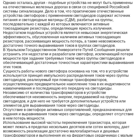
Однако осталась другая - подобные устройства не могут быть применены
на отечественных железных дорогах в связи со спецификой Российской
системы сигнализации. Дело в том, что практические отечественные
устройства светофоров с применением светодиодов содержат источник
питания и светодиодные матрицы (СДМ), разбитые на группы,
последовательно с каждой из которых включаются активные
токозадающие резисторы, определяющие яркость излучения.
Недостатком подобных устройств является невысокая энергетическая
эффективность, обусловленная наличием активных токозадающих
резисторов, рассеивающих мощность потерь, а также невозможность
достаточно точного выравнивания токов в группах светодиодов.
В Уральском Государственном Университете Путей Сообщения решили
устранить эти недостатки и разработали светофор, исключающий потери
мощности при задании требуемых токов через группы светодиодов и
обеспечивающий достаточные точностные характеристики выравнивания
этих токов.
Сущность работы нового светофора основана на том, что в устройстве
используется принцип импульсного распределения токов через группы
светодиодов, реализуемый при помощи трансформаторов,
осуществляющих предварительное накопление тока в их индуктивности
намагничивания и последующую его передачу на светодиоды.
Независимо от количества трансформаторов в устройстве
обеспечивается неизменность энергии, передаваемой на группы
светодиодов, и для него не требуется дополнительных устройств или
элементов для выравнивания токов через светодиоды.
Отсутствие в светофоре активных сопротивлений, предназначенных для
задания и выравнивания токов через светодиоды, определяет отсутствие
в нем потерь мощности.
Использование высокой частоты переключения транзистора, которая
может лежать в пределах нескольких десятков или сотен килогерц, дает
возможность реализации достаточно малогабаритных и дешевых
трансформаторов и выполнения их на ферритовых сердечниках с малым