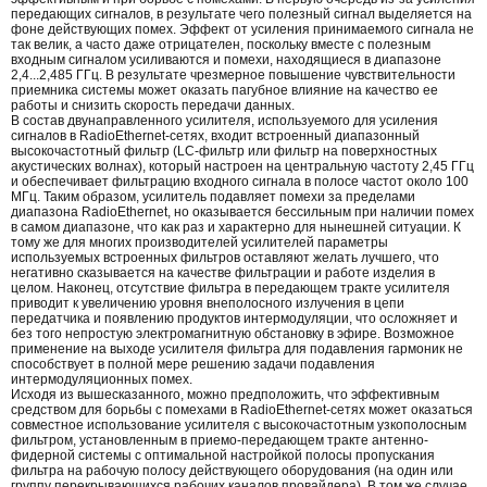
передающих сигналов, в результате чего полезный сигнал выделяется на
фоне действующих помех. Эффект от усиления принимаемого сигнала не
так велик, а часто даже отрицателен, поскольку вместе с полезным
входным сигналом усиливаются и помехи, находящиеся в диапазоне
2,4...2,485 ГГц. В результате чрезмерное повышение чувствительности
приемника системы может оказать пагубное влияние на качество ее
работы и снизить скорость передачи данных.
В состав двунаправленного усилителя, используемого для усиления
сигналов в RadioEthernet-сетях, входит встроенный диапазонный
высокочастотный фильтр (LC-фильтр или фильтр на поверхностных
акустических волнах), который настроен на центральную частоту 2,45 ГГц
и обеспечивает фильтрацию входного сигнала в полосе частот около 100
МГц. Таким образом, усилитель подавляет помехи за пределами
диапазона RadioEthernet, но оказывается бессильным при наличии помех
в самом диапазоне, что как раз и характерно для нынешней ситуации. К
тому же для многих производителей усилителей параметры
используемых встроенных фильтров оставляют желать лучшего, что
негативно сказывается на качестве фильтрации и работе изделия в
целом. Наконец, отсутствие фильтра в передающем тракте усилителя
приводит к увеличению уровня внеполосного излучения в цепи
передатчика и появлению продуктов интермодуляции, что осложняет и
без того непростую электромагнитную обстановку в эфире. Возможное
применение на выходе усилителя фильтра для подавления гармоник не
способствует в полной мере решению задачи подавления
интермодуляционных помех.
Исходя из вышесказанного, можно предположить, что эффективным
средством для борьбы с помехами в RadioEthernet-сетях может оказаться
совместное использование усилителя с высокочастотным узкополосным
фильтром, установленным в приемо-передающем тракте антенно-
фидерной системы с оптимальной настройкой полосы пропускания
фильтра на рабочую полосу действующего оборудования (на один или
группу перекрывающихся рабочих каналов провайдера). В том же случае,