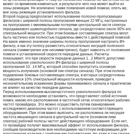
может со временем измениться, в результате чего она может выйти из
зоны режекции. Не исключено также появления новой помехи, опять же,
вне зоны режекции установленного фильтра.
Второй подход предполагает использование полосно-пропускающих
фильтров с шириной полосы пропускания меньше 22 МГц, настроенных
на пропускание с минимальными потерями центральной части спектра
передаваемого шумоподобного сигнала, где сосредоточено около 90% его
спектральной мощности. При этом боковые составляющие спектра могут
быть частично или полностью подавлены вместе с действующей помехой.
На какое именно значение ширины полосы пропускания настроить ВЧ-
фильтр, и как эту полосу разместить относительно несущей полезного
сигнала (симметрично или несимметрично), будет зависеть от положения
помехи и установленной скорости передачи данных. Расчеты
показывают, что при скорости передачи данных 1...2 Мбит/с допустимо
использование узкополосного ВЧ-фильтра с шириной полосы
пропускания 10...14 МГц, который способен пропустить основную
мощность излучения (основной пик спектра сигнала). При этом полное
подавление боковых составляющих спектра, в которых сосредоточены
оставшиеся 10% спектральной мощности излучения, приводит к
незначительному искажению формы принимаемого сигнала и практически
не влияет на качество передачи данных.
Перед использованием высокочастотного узкополосного фильтра по
возможности необходимо установить, что представляет собой источник
помех, каково его расположение в частотной сетке относительно рабочих
частот провайдера. Это можно осуществить путем сканирования
исследуемого диапазона частот с использованием соответствующего
оборудования. При этом важно выяснить: не расположена ли несущая
частота мешающего сигнала в центральной части (основном пике
спектра) рабочей полосы частот действующего оборудования. Если нет,
то провайдер получит максимальный эффект от использования фильтра,
сообщив производителю всю необходимую частотную информацию для
изготовления изделия с требуемыми параметрами. Но даже в том случае,