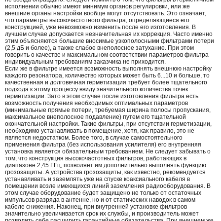
исполнении обычно имеют минимум органов регулировки, или же
внешние органы настройки вообще могут отсутствовать. Это означает,
что параметры высокочастотного фильтра, определяющиеся его
конструкцией, уже невозможно изменить после его изготовления. В
лучшем случае допускается незначительная их коррекция. Часто именно
этим объясняются большие вносимые узкополосными фильтрами потери
(2,5 дБ и более), а также слабое внеполосное затухание. При этом
говорить о качестве и максимальном соответствии параметров фильтра
индивидуальным требованиям заказчика не приходится.
Если же в фильтре имеется возможность выполнять внешнюю настройку
каждого резонатора, количество которых может быть 6...10 и больше, то
качественная и долговечная герметизация требует более тщательного
подхода к этому процессу ввиду значительного количества точек
герметизации. Зато в этом случае после изготовления фильтра есть
возможность получения необходимых оптимальных параметров
(минимальные прямые потери, требуемая ширина полосы пропускания,
максимальное внеполосное подавление) путем его тщательной
окончательной настройки. Такие фильтры, при отсутствии герметизации,
необходимо устанавливать в помещение, хотя, как правило, это не
является недостатком. Более того, в случае самостоятельного
применения фильтра (без использования усилителя) его внутренняя
установка является обязательным требованием. Не следует забывать о
том, что конструкция высокочастотных фильтров, работающих в
диапазоне 2,45 ГГц, позволяет им дополнительно выполнять функцию
грозозащиты. А устройства грозозащиты, как известно, рекомендуется
устанавливать и заземлять уже на спуске коаксиального кабеля в
помещении возле имеющихся линий заземления радиооборудования. В
этом случае оборудование будет защищено не только от остаточных
импульсов разряда в антенне, но и от статических наводок в самом
кабеле снижения. Наконец, при внутренней установке фильтров
значительно увеличивается срок их службы, и производитель может
позволить себе расширить гарантийные обязательства. При внешнем же