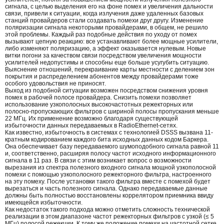
сигнала, с целью выделения его на фоне помех и увеличения дальности
связи, привели к ситуации, когда излучения даже удаленных базовых
станций провайдеров стали создавать помехи друг другу. Изменение
поляризации сигнала некоторыми провайдерами, в общем, не решило
этой проблемы. Каждый раз подобные действия по уходу от помех
вызывают цепную реакцию: все устанавливают более мощные усилители,
либо изменяют поляризацию, а эффект оказывается нулевым. Новые
витки погони за качеством связи посредством увеличения мощности
усилителей недопустимы и способны еще больше усугубить ситуацию.
Выяснение отношений, перекраивание карты местности с делением зон
покрытия и распределением абонентов между провайдерами тоже
особого удовольствия не приносят.
Выход из подобной ситуации возможен посредством снижения уровня
помех в рабочей полосе провайдера. Снизить помехи позволяет
использование узкополосных высокочастотных режекторных или
полосно-пропускающих фильтров с шириной полосы пропускания меньше
22 МГц. Их применение возможно благодаря существующей
избыточности данных передаваемых в RadioEthernet-сетях.
Как известно, избыточность в системах с технологией DSSS вызвана 11-
кратным кодированием каждого бита исходных данных кодом Баркера.
Она обеспечивает базу передаваемого шумоподобного сигнала равной 11
и, соответственно, расширяя полосу частот исходного информационного
сигнала в 11 раз. В связи с этим возникает вопрос о возможности
вырезания из спектра полезного входного сигнала мощной узкополосной
помехи с помощью узкополосного режекторного фильтра, настроенного
на эту помеху. После установки такого фильтра вместе с помехой будет
вырезаться и часть полезного сигнала. Однако передаваемые данные
должны быть полностью восстановлены коррелятором приемника ввиду
имеющейся избыточности.
Как недостаток такого подхода можно отметить сложность технической
реализации в этом диапазоне частот режекторных фильтров с узкой (≤ 5
МГц) полосой режекции. К тому же положение помехи на частотной сетке