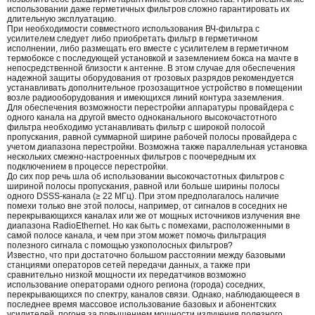
использовании даже герметичных фильтров сложно гарантировать их
длительную эксплуатацию.
При необходимости совместного использования ВЧ-фильтра с
усилителем следует либо приобретать фильтр в герметичном
исполнении, либо размещать его вместе с усилителем в герметичном
термобоксе с последующей установкой и заземлением бокса на мачте в
непосредственной близости к антенне. В этом случае для обеспечения
надежной защиты оборудования от грозовых разрядов рекомендуется
устанавливать дополнительное грозозащитное устройство в помещении
возле радиооборудования и имеющихся линий контура заземления.
Для обеспечения возможности перестройки аппаратуры провайдера с
одного канала на другой вместо одноканального высокочастотного
фильтра необходимо устанавливать фильтр с широкой полосой
пропускания, равной суммарной ширине рабочей полосы провайдера с
учетом диапазона перестройки. Возможна также параллельная установка
нескольких смежно-настроенных фильтров с поочередным их
подключением в процессе перестройки.
До сих пор речь шла об использовании высокочастотных фильтров с
шириной полосы пропускания, равной или больше ширины полосы
одного DSSS-канала (≥ 22 МГц). При этом предполагалось наличие
помехи только вне этой полосы, например, от сигналов в соседних не
перекрывающихся каналах или же от мощных источников излучения вне
диапазона RadioEthernet. Но как быть с помехами, расположенными в
самой полосе канала, и чем при этом может помочь фильтрация
полезного сигнала с помощью узкополосных фильтров?
Известно, что при достаточно большом расстоянии между базовыми
станциями операторов сетей передачи данных, а также при
сравнительно низкой мощности их передатчиков возможно
использование операторами одного региона (города) соседних,
перекрывающихся по спектру, каналов связи. Однако, наблюдающееся в
последнее время массовое использование базовых и абонентских
усилителей, погоня за повышением мощности излучения полезного