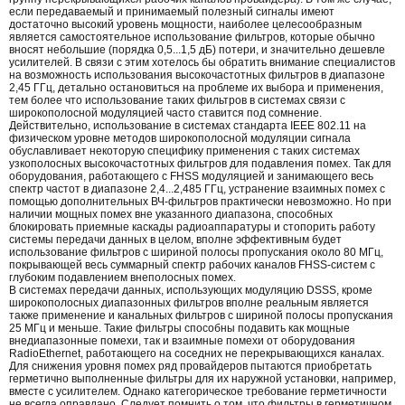
если передаваемый и принимаемый полезный сигналы имеют
достаточно высокий уровень мощности, наиболее целесообразным
является самостоятельное использование фильтров, которые обычно
вносят небольшие (порядка 0,5...1,5 дБ) потери, и значительно дешевле
усилителей. В связи с этим хотелось бы обратить внимание специалистов
на возможность использования высокочастотных фильтров в диапазоне
2,45 ГГц, детально остановиться на проблеме их выбора и применения,
тем более что использование таких фильтров в системах связи с
широкополосной модуляцией часто ставится под сомнение.
Действительно, использование в системах стандарта IEEE 802.11 на
физическом уровне методов широкополосной модуляции сигнала
обуславливает некоторую специфику применения с таких системах
узкополосных высокочастотных фильтров для подавления помех. Так для
оборудования, работающего с FHSS модуляцией и занимающего весь
спектр частот в диапазоне 2,4...2,485 ГГц, устранение взаимных помех с
помощью дополнительных ВЧ-фильтров практически невозможно. Но при
наличии мощных помех вне указанного диапазона, способных
блокировать приемные каскады радиоаппаратуры и стопорить работу
системы передачи данных в целом, вполне эффективным будет
использование фильтров с шириной полосы пропускания около 80 МГц,
покрывающей весь суммарный спектр рабочих каналов FHSS-систем с
глубоким подавлением внеполосных помех.
В системах передачи данных, использующих модуляцию DSSS, кроме
широкополосных диапазонных фильтров вполне реальным является
также применение и канальных фильтров с шириной полосы пропускания
25 МГц и меньше. Такие фильтры способны подавить как мощные
внедиапазонные помехи, так и взаимные помехи от оборудования
RadioEthernet, работающего на соседних не перекрывающихся каналах.
Для снижения уровня помех ряд провайдеров пытаются приобретать
герметично выполненные фильтры для их наружной установки, например,
вместе с усилителем. Однако категорическое требование герметичности
не всегда оправдано. Следует помнить о том, что фильтры в герметичном