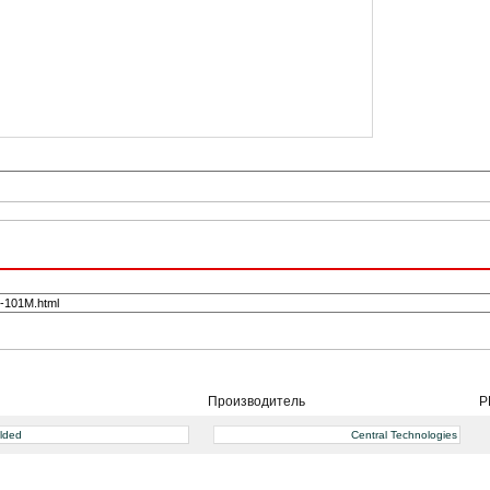
Производитель
P
elded
Central Technologies