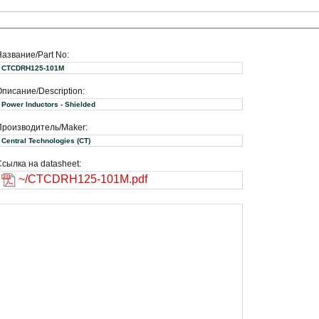
Название/Part No:
CTCDRH125-101M
писание/Description:
Power Inductors - Shielded
Производитель/Maker:
Central Technologies (CT)
сылка на datasheet:
~/CTCDRH125-101M.pdf