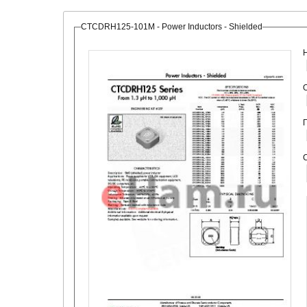
CTCDRH125-101M - Power Inductors - Shielded
О
С