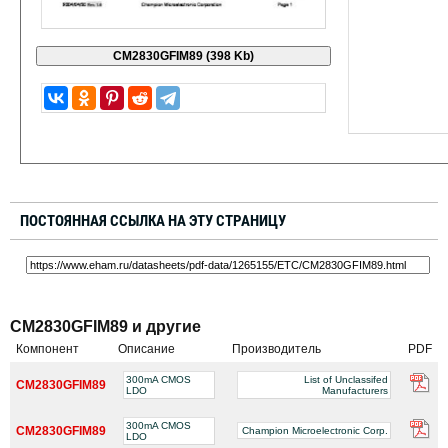
ПОСТОЯННАЯ ССЫЛКА НА ЭТУ СТРАНИЦУ
CM2830GFIM89 и другие
Компонент
Описание
Производитель
PDF
300mA CMOS
List of Unclassifed
CM2830GFIM89
LDO
Manufacturers
300mA CMOS
CM2830GFIM89
Champion Microelectronic Corp.
LDO