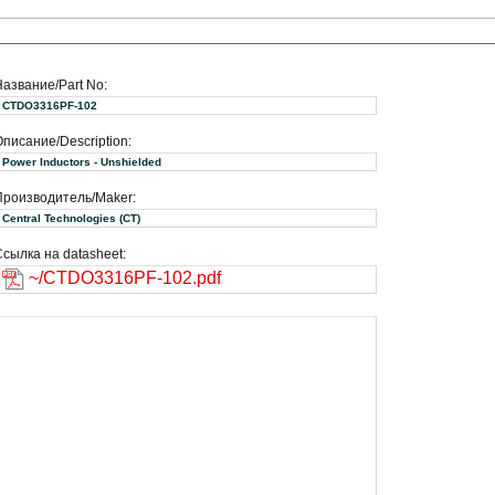
Название/Part No:
CTDO3316PF-102
писание/Description:
Power Inductors - Unshielded
Производитель/Maker:
Central Technologies (CT)
сылка на datasheet:
~/CTDO3316PF-102.pdf