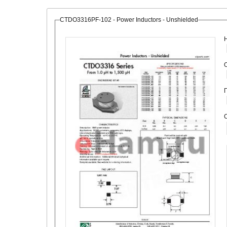
CTDO3316PF-102 - Power Inductors - Unshielded
О
С