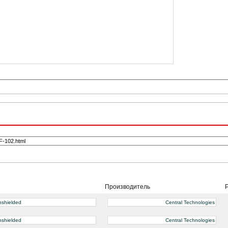
Производитель
nshielded
Central Technologies
nshielded
Central Technologies