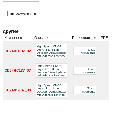
другие
Компонент
Описание
Производитель
PDF
High Speed CMOS
Logic, 3-to-8 Line
Texas
CD74HC137_02
Decoder Demultiplexer
Instruments
with Address Latches
High-Speed CMOS
Logic, 3- to 8-Line
Texas
CD74HC137_07
Decoder/Demultiplexer
Instruments
with Address Latches
High-Speed CMOS
Logic, 3- to 8-Line
Texas
CD74HC137_08
Decoder/Demultiplexer
Instruments
with Address Latches