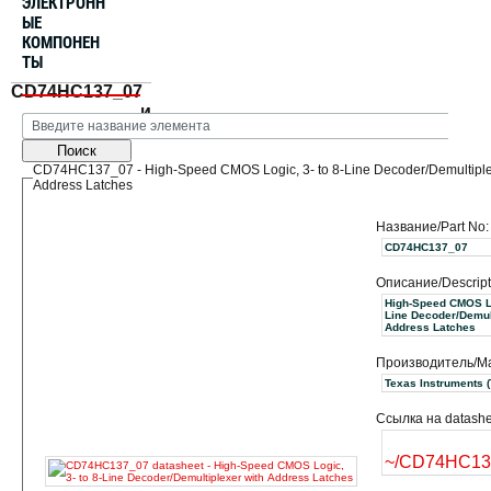
ЭЛЕКТРОНН
ЫЕ
КОМПОНЕН
ТЫ
CD74HC137_07
и
Поиск
CD74HC137_07 - High-Speed CMOS Logic, 3- to 8-Line Decoder/Demultiple
Address Latches
Название/Part No:
CD74HC137_07
Описание/Descript
High-Speed CMOS Log
Line Decoder/Demul
Address Latches
Производитель/Ma
Texas
Ссылка на datashe
~/CD74HC13