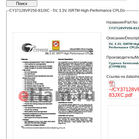
Поиск
CY37128VP256-83JXC - 5V, 3.3V, ISRTM High-Performance CPLDs
Название/Part No:
CY37128VP256-83
Описание/Descript
5V, 3.3V, ISRTM Hig
Performance CPLD
Производитель/Ma
Cypress Semicondu
(CYPRESS)
Ссылка на datashe
~/CY37128V
83JXC.pdf