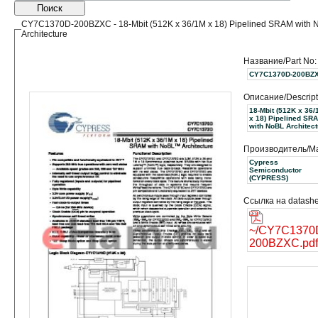
Поиск
CY7C1370D-200BZXC - 18-Mbit (512K x 36/1M x 18) Pipelined SRAM with 
Architecture
Название/Part No:
CY7C1370D-200BZ
Описание/Descript
18-Mbit (512K x 36/
x 18) Pipelined SR
with NoBL Architect
Производитель/Ma
Cypress
Semiconductor
(CYPRESS)
Ссылка на datashe
~/CY7C1370
200BZXC.pdf