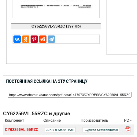
ПОСТОЯННАЯ ССЫЛКА НА ЭТУ СТРАНИЦУ
CY62256VL-55RZC и другие
Компонент
Описание
Производитель
PDF
CY62256VL-55RZC
32K x 8 Static RAM
Cypress Semiconductor