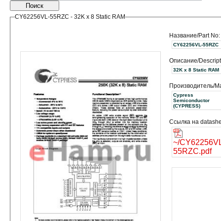
Поиск
CY62256VL-55RZC - 32K x 8 Static RAM
Название/Part No:
CY62256VL-55RZC
Описание/Descript
32K x 8 Static RAM
Производитель/Ma
Cypress
Semiconductor
(CYPRESS)
Ссылка на datashe
~/CY62256V
55RZC.pdf