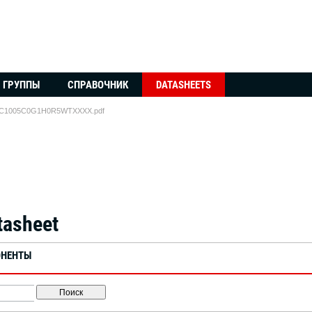
ГРУППЫ
СПРАВОЧНИК
DATASHEETS
C1005C0G1H0R5WTXXXX.pdf
asheet
ОНЕНТЫ
Поиск