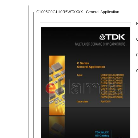
C1005C0G1H0R5WTXXXX - General Application
О
С