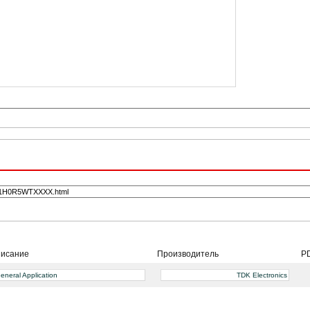
исание
Производитель
P
eneral Application
TDK Electronics