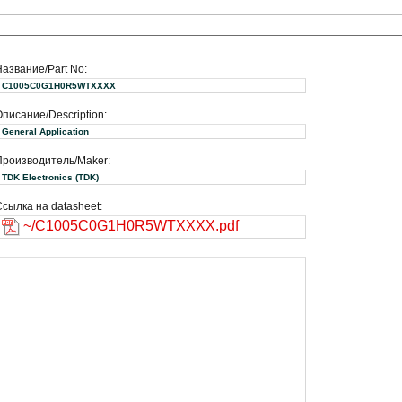
Название/Part No:
C1005C0G1H0R5WTXXXX
писание/Description:
General Application
Производитель/Maker:
TDK Electronics (TDK)
сылка на datasheet:
~/C1005C0G1H0R5WTXXXX.pdf