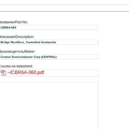
Название/Part No:
CBR6A-060
писание/Description:
Bridge Rectifiers, Controlled Avalanche
Производитель/Maker:
Central Semiconductor Corp (CENTRAL)
сылка на datasheet:
~/CBR6A-060.pdf