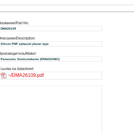
Название/Part No:
DMA26109
писание/Description:
Silicon PNP epitaxial planar type
Производитель/Maker:
Panasonic Semiconductor (PANASONIC)
сылка на datasheet:
~/DMA26109.pdf