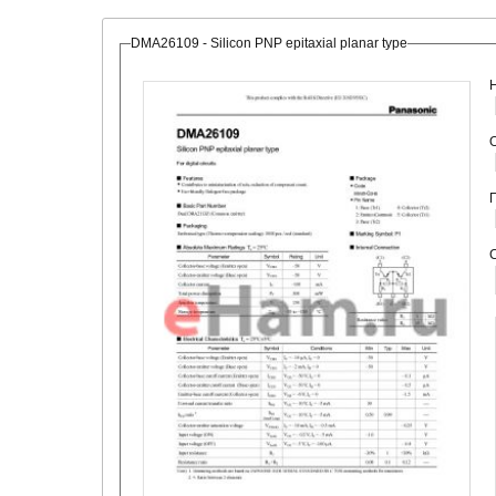
DMA26109 - Silicon PNP epitaxial planar type
О
С