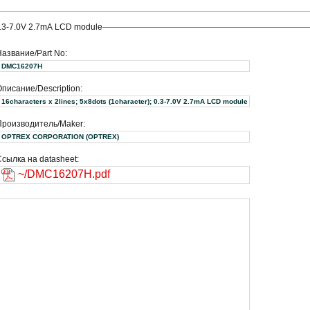
 0.3-7.0V 2.7mA LCD module
Название/Part No:
DMC16207H
писание/Description:
16characters x 2lines; 5x8dots (1character); 0.3-7.0V 2.7mA LCD module
Производитель/Maker:
OPTREX CORPORATION (OPTREX)
сылка на datasheet:
~/DMC16207H.pdf