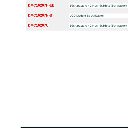
DMC16207H-EB
16characters x 2lines; 5x8dots (1character
DMC16207N-B
LCD Module Specification
DMC16207U
16characters x 2lines; 5x8dots (1character