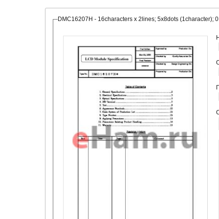
DMC16207H - 16characters x 2lines; 5x8dots (1character);
О
С