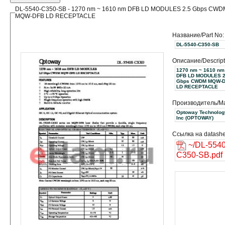
DL-5540-C350-SB - 1270 nm ~ 1610 nm DFB LD MODULES 2.5 Gbps CWD
MQW-DFB LD RECEPTACLE
Название/Part No:
DL-5540-C350-SB
Описание/Descript
1270 nm ~ 1610 nm
DFB LD MODULES 2
Gbps CWDM MQW-
LD RECEPTACLE
Производитель/Ma
Optoway Technolog
Inc (OPTOWAY)
Ссылка на datashe
~/DL-5540
C350-SB.pdf