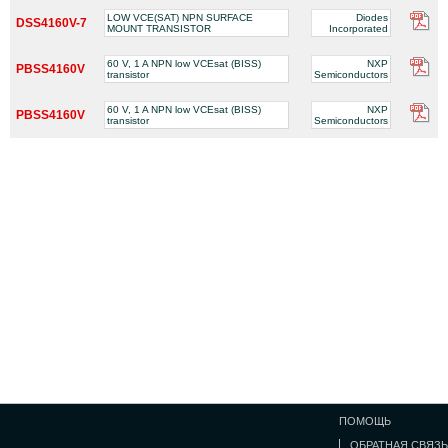
LOW VCE(SAT) NPN SURFACE
Diodes
DSS4160V-7
MOUNT TRANSISTOR
Incorporated
60 V, 1 A NPN low VCEsat (BISS)
NXP
PBSS4160V
transistor
Semiconductors
60 V, 1 A NPN low VCEsat (BISS)
NXP
PBSS4160V
transistor
Semiconductors
ПОМОЩЬ
ОБРАТНАЯ СВЯЗЬ