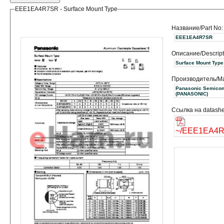
EEE1EA4R7SR - Surface Mount Type
Название/Part No:
EEE1EA4R7SR
Описание/Descript
Surface Mount Type
Производитель/Ma
Panasonic Semicon
(PANASONIC)
Ссылка на datashe
~/EEE1EA4R