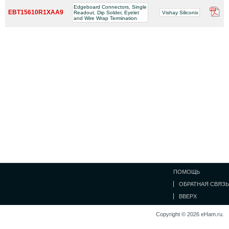
Edgeboard Connectors, Single
EBT15610R1XAA9
Readout, Dip Solder, Eyelet
Vishay Siliconix
and Wire Wrap Termination
ПОМОЩЬ
ОБРАТНАЯ СВЯЗЬ
ВВЕРХ
Copyright © 2026 eHam.ru.