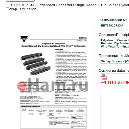
EBT15610R1XA - Edgeboard Connectors Single Readout, Dip Solder, Eyelet
Wrap Termination
Название/Part No:
EBT15610R1XA
Описание/Descript
Edgeboard Connect
Readout, Dip Solder
Wire Wrap Terminat
Производитель/Ma
Vishay S
Ссылка на datashe
~/EBT15610