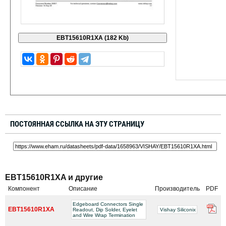
ПОСТОЯННАЯ ССЫЛКА НА ЭТУ СТРАНИЦУ
EBT15610R1XA и другие
Компонент
Описание
Производитель
PDF
Edgeboard Connectors Single
EBT15610R1XA
Readout, Dip Solder, Eyelet
Vishay Siliconix
and Wire Wrap Termination