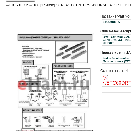
ETC60DRTS - .100 [2.54mm] CONTACT CENTERS, 431 INSULATOR HEIG
Название/Part No:
ETC60DRTS
Описание/Descript
.100 [2.54mm] CON
CENTERS, 431 INS
HEIGHT
Производитель/Ma
List of Unclassifed
Manufacturers (ET
Ссылка на datashe
~/ETC60DRT