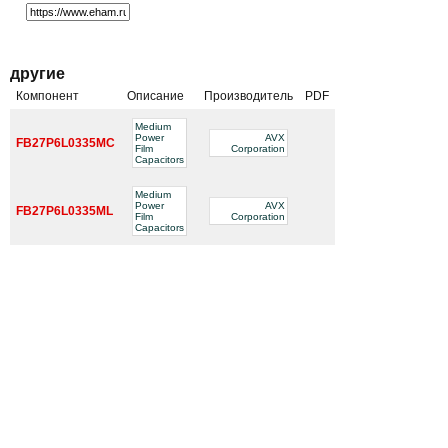
другие
Компонент
Описание
Производитель
PDF
Medium
Power
AVX
FB27P6L0335MC
Film
Corporation
Capacitors
Medium
Power
AVX
FB27P6L0335ML
Film
Corporation
Capacitors