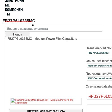
ЭЛЕКТРОНН
ЫЕ
КОМПОНЕН
ТЫ
FB27P6L0335MC
и
Поиск
FB27P6L0335MC - Medium Power Film Capacitors
Название/Part No:
FB27P6L0335MC
Описание/Descript
Medium Power Film
Производитель/Ma
AVX Corpora
Ссылка на datashe
~/FB27P6L0