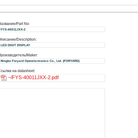
Название/Part No:
FYS-40011JXX-2
писание/Description:
LED DIGIT DISPLAY
Производитель/Maker:
Ningbo Foryard Optoelectronics Co., Ltd. (FORYARD)
сылка на datasheet:
~/FYS-40011JXX-2.pdf