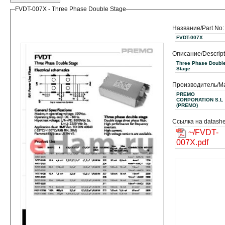
FVDT-007X - Three Phase Double Stage
Название/Part No:
FVDT-007X
Описание/Descript
Three Phase Doubl
Stage
Производитель/Ma
PREMO
CORPORATION S.L
(PREMO)
Ссылка на datashe
~/FVDT-
007X.pdf