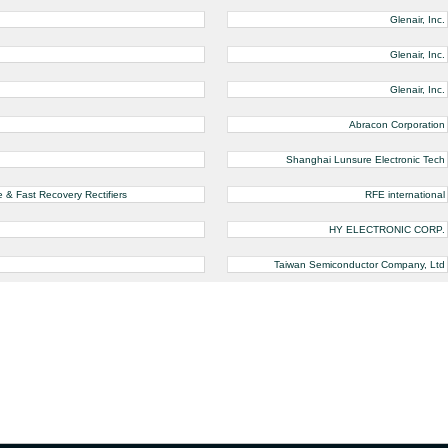
Glenair, Inc.
Glenair, Inc.
Glenair, Inc.
Abracon Corporation
Shanghai Lunsure Electronic Tech
 Fast Recovery Rectifiers
RFE international
HY ELECTRONIC CORP.
Taiwan Semiconductor Company, Ltd