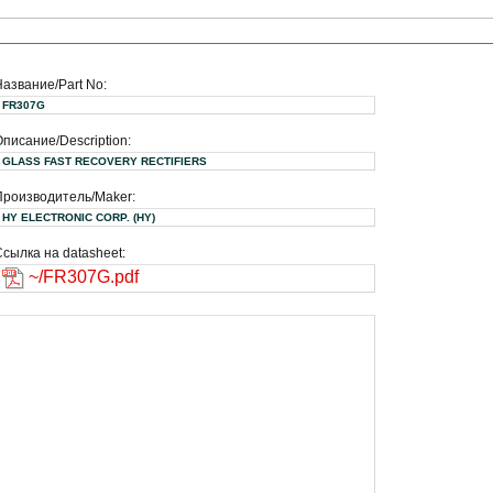
Название/Part No:
FR307G
писание/Description:
GLASS FAST RECOVERY RECTIFIERS
Производитель/Maker:
HY ELECTRONIC CORP. (HY)
сылка на datasheet:
~/FR307G.pdf