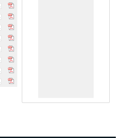
.
.
.
.
.
.
.
.