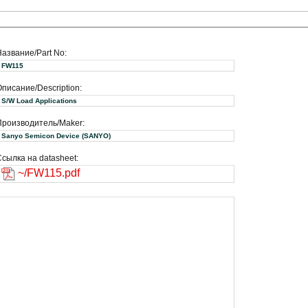
Название/Part No:
FW115
писание/Description:
S/W Load Applications
Производитель/Maker:
Sanyo Semicon Device (SANYO)
сылка на datasheet:
~/FW115.pdf