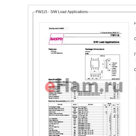
FW115 - S/W Load Applications
О
С