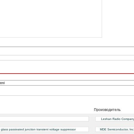
Производитель
Leshan Radio Compan
lass passivated junction transient voltage suppressor
MDE Semiconductor, Inc