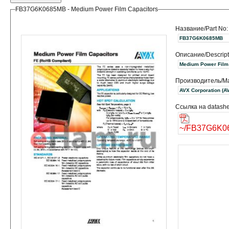
FB37G6K0685MB - Medium Power Film Capacitors
Название/Part No:
FB37G6K0685MB
Описание/Descript
Medium Power Film
Производитель/Ma
AVX Corpora
Ссылка на datashe
~/FB37G6K0