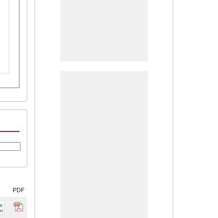
PDF
ic
or