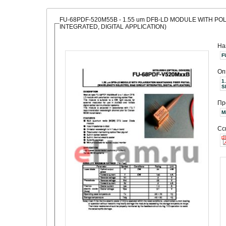
FU-68PDF-520M55B - 1.55 um DFB-LD MODULE WITH POL
INTEGRATED, DIGITAL APPLICATION)
На
F
Оп
1
S
Пр
Сс