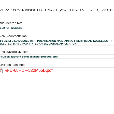
ARIZATION MAINTAINING FIBER PIGTAIL (WAVELENGTH SELECTED, BIAS CIR
звание/Part No:
U-68PDF-520M55B
исание/Description:
.55 um DFB-LD MODULE WITH POLARIZATION MAINTAINING FIBER PIGTAIL (WAVELENGTH
ELECTED, BIAS CIRCUIT INTEGRATED, DIGITAL APPLICATION)
оизводитель/Maker:
Mitsubishi Electric Semiconductor (MITSUBISHI)
ылка на datasheet:
~/FU-68PDF-520M55B.pdf