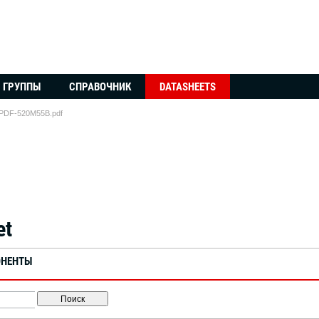
ГРУППЫ
СПРАВОЧНИК
DATASHEETS
PDF-520M55B.pdf
et
ОНЕНТЫ
Поиск