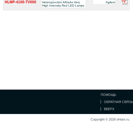
HLMP-4100-TV000
Heterojunction AlGaAs Very
Agilent
High Intensity Red LED Lamps
ПОМОЩЬ
ОБРАТНАЯ СВЯЗЬ
ВВЕРХ
Copyright © 2026 eHam.ru.