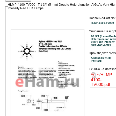
HLMP-4100-TV000 - T-1 3/4 (5 mm) Double Heterojunction AlGaAs Very Hig
Intensity Red LED Lamps
Название/Part No:
HLMP-4100-TV000
Описание/Descript
T-1 3/4 (5 mm) Doub
Heterojunction AlG
Very High Intensity
Red LED Lamps
Производитель/Ma
Agilent (Hewlett-
Packard)
Ссылка на datashe
~/HLMP-
4100-
TV000.pdf