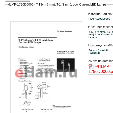
HLMP-1790D0000 - T-13/4 (5 mm), T-1 (3 mm), Low Current LED Lamps
Название/Part No:
HLMP-1790D0000
Описание/Descript
T-13/4 (5 mm), T-1 (3
mm), Low Current 
Lamps
Производитель/Ma
Agilent (Hewlett-
Packard)
Ссылка на datashe
~/HLMP-
1790D0000.p