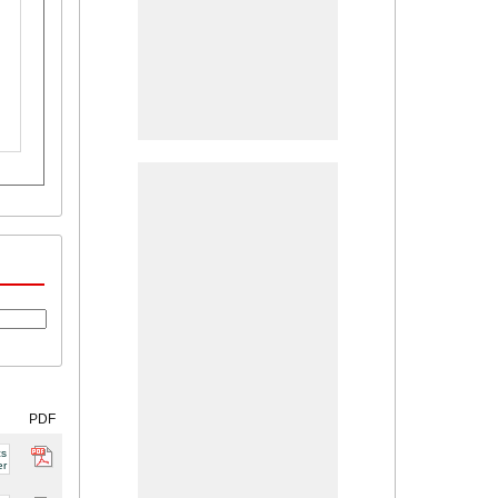
PDF
cs
er