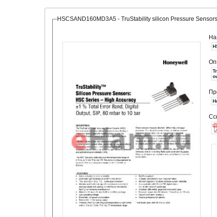
HSCSAND160MD3A5 - TruStability silicon Pressure Sensors: 
На
H
Оп
T
o
Пр
Сс