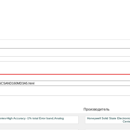
Производитель
eries-High Accuracy -1% total Error band,Analog
Honeywell Solid State Electroni
Cent