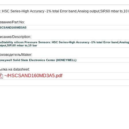
HSC Series-High Accuracy -1% total Error band,Analog output,SIP,60 mbar to,10 
звание/Part No:
SCSAND160MD3A5
исание/Description:
ruStability silicon Pressure Sensors: HSC Series-High Accuracy -1% total Error band,Analog
utput,SIP,60 mbar to,10 bar
оизводитель/Maker:
Honeywell Solid State Electronics Center (HONEYWELL)
ылка на datasheet:
~/HSCSAND160MD3A5.pdf