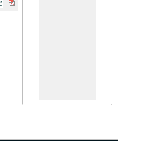
cs
er