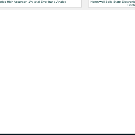
eries-High Accuracy -1% total Error band,Analog
Honeywell Solid State Electroni
Cent