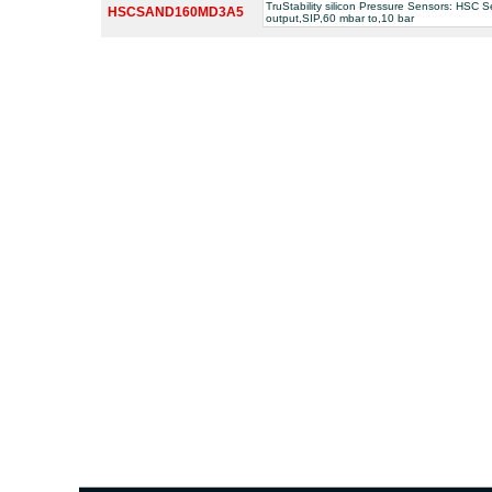
TruStability silicon Pressure Sensors: HSC S
HSCSAND160MD3A5
output,SIP,60 mbar to,10 bar