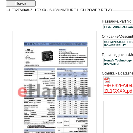
Поиск
HF32FA/048-ZL1GXXX - SUBMINIATURE HIGH POWER RELAY
Название/Part No:
HF32FA/048-ZL1GX
Описание/Descript
SUBMINIATURE HIG
POWER RELAY
Производитель/Ma
Hongfa Technology
(HONGFA)
Ссылка на datashe
~/HF32FA/04
ZL1GXXX.pd