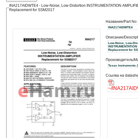
INA217AIDWTE4 - Low-Noise, Low-Distortion INSTRUMENTATION AMPLIFI
Replacement for SSM2017
Название/Part No:
INA217AIDWTE4
Описание/Descript
Low-Noise, Low-Dist
INSTRUMENTATION 
Replacement for S
Производитель/Ma
Texas
Ссылка на datashe
~/INA217AID