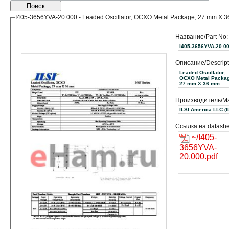
Поиск
I405-3656YVA-20.000 - Leaded Oscillator, OCXO Metal Package, 27 mm X 
Название/Part No:
I405-3656YVA-20.0
Описание/Descript
Leaded Oscillator,
OCXO Metal Packag
27 mm X 36 mm
Производитель/Ma
ILSI Ame
Ссылка на datashe
~/I405-
3656YVA-
20.000.pdf