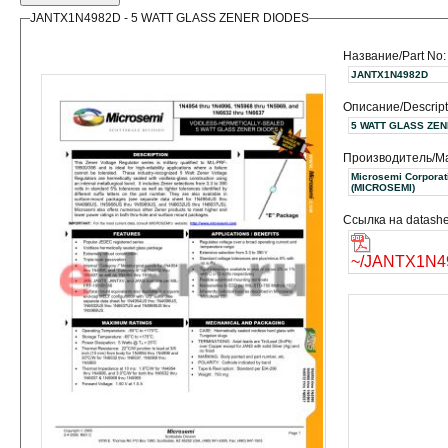
JANTX1N4982D - 5 WATT GLASS ZENER DIODES
Название/Part No:
JANTX1N4982D
Описание/Descript
5 WATT GLASS ZE
Производитель/Ma
Microsemi Corporat
(MICROSEMI)
Ссылка на datashe
~/JANTX1N4