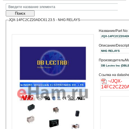
Поиск
JQX-14FC2CZ20ADC61.23.5 - NHG RELAYS
Название/Part No:
JQX-14FC2CZ20ADC
Описание/Descript
NHG RELAYS
Производитель/Ma
DB Lectro I
Ссылка на datashe
~/JQX-
14FC2CZ20A