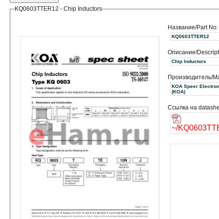
KQ0603TTER12 - Chip Inductors
Название/Part No:
KQ0603TTER12
Описание/Descript
Chip Inductors
Производитель/Ma
KOA Speer Electroni
(KOA)
Ссылка на datashe
~/KQ0603TT