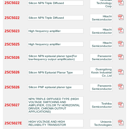
2SC5022
Silicon NPN Triple Diffused
Technology
Corp
Hitachi
2SC5022
Silicon NPN Triple Diffused
Semiconductor
Hitachi
2SC5023
High frequency amplifier
Semiconductor
Hitachi
2SC5025
High frequency amplifier
Semiconductor
Silicon NPN epitaxial planer type(For
Panasonic
2SC5026
low-frequency output amplification)
Semiconductor
Guangdong
2SC5026
Silicon NPN Epitaxial Planar Type
Kexin Industrial
Co.,Ltd
Panasonic
2SC5026
Silicon PNP epitaxial planer type
Semiconductor
NPN TRIPLE DIFFUSED TYPE (HIGH
VOLTAGE SWITCHING AND
Toshiba
2SC5027
AMPLIFIER, COLOR TV HORIZONTAL
Semiconductor
DRIVER, CHROMA OUTPUT
APPLICATIONS)
HIGH VOLTAGE AND HIGH
Unisonic
2SC5027E
RELIABILITY TRANSISTOR
Technologies