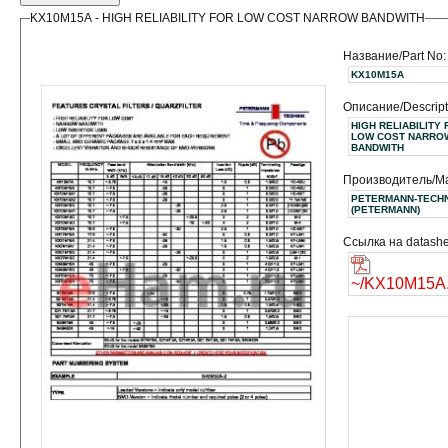
KX10M15A - HIGH RELIABILITY FOR LOW COST NARROW BANDWITH
Название/Part No:
KX10M15A
Описание/Descript
HIGH RELIABILITY 
LOW COST NARRO
BANDWITH
Производитель/Ma
PETERMANN-TECH
(PETERMANN)
Ссылка на datashe
~/KX10M15A.