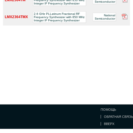
Frequency Synthesizer with 850 MHz
Semiconductor
Integer IF Frequency Synthesizer
2.6 GHz PLLatinum Fractional RF
National
LMX2364TMX
Frequency Synthesizer with 850 MHz
Semiconductor
Integer IF Frequency Synthesizer
ПОМОЩЬ
ОБРАТНАЯ СВЯЗЬ
ВВЕРХ