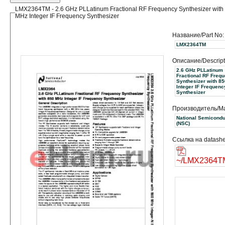
LMX2364TM - 2.6 GHz PLLatinum Fractional RF Frequency Synthesizer with
MHz Integer IF Frequency Synthesizer
Название/Part No:
LMX2364TM
Описание/Descript
2.6 GHz PLLatinum
Fractional RF Freq
Synthesizer with 8
Integer IF Frequenc
Synthesizer
Производитель/Ma
National Semicondu
(NSC)
Ссылка на datashe
~/LMX2364TM