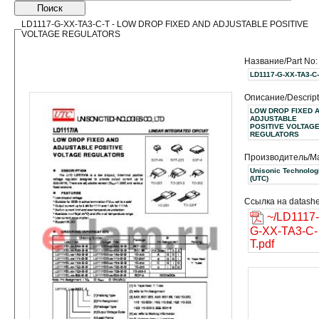
Поиск
LD1117-G-XX-TA3-C-T - LOW DROP FIXED AND ADJUSTABLE POSITIVE
VOLTAGE REGULATORS
Название/Part No:
LD1117-G-XX-TA3-C
Описание/Descript
LOW DROP FIXED 
ADJUSTABLE
POSITIVE VOLTAG
REGULATORS
Производитель/Ma
Unisonic Technolog
(UTC)
Ссылка на datashe
~/LD1117-
G-XX-TA3-C-
T.pdf