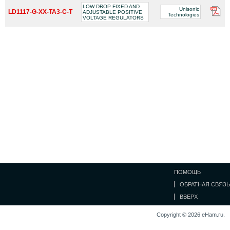
LOW DROP FIXED AND
Unisonic
LD1117-G-XX-TA3-C-T
ADJUSTABLE POSITIVE
Technologies
VOLTAGE REGULATORS
ПОМОЩЬ
ОБРАТНАЯ СВЯЗЬ
ВВЕРХ
Copyright © 2026 eHam.ru.