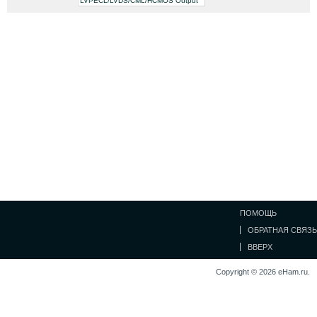
LVPECL/LVDS/CML/HCMOS Output
ПОМОЩЬ
ОБРАТНАЯ СВЯЗЬ
ВВЕРХ
Copyright © 2026 eHam.ru.