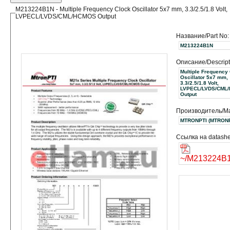
M213224B1N - Multiple Frequency Clock Oscillator 5x7 mm, 3.3/2.5/1.8 Volt,
LVPECL/LVDS/CML/HCMOS Output
Название/Part No:
M213224B1N
Описание/Descript
Multiple Frequency
Oscillator 5x7 mm,
3.3/2.5/1.8 Volt,
LVPECL/LVDS/CML
Output
Производитель/Ma
MTRONPTI (MTR
Ссылка на datashe
~/M213224B1