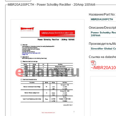
MBR20A100FCTH - Power Schottky Rectifier - 20Amp 100Volt
Название/Part No:
MBR20A100FCTH
Описание/Descript
Power Schottky Rec
100Volt
Производитель/Ma
Ссылка на datashe
~/MBR20A10