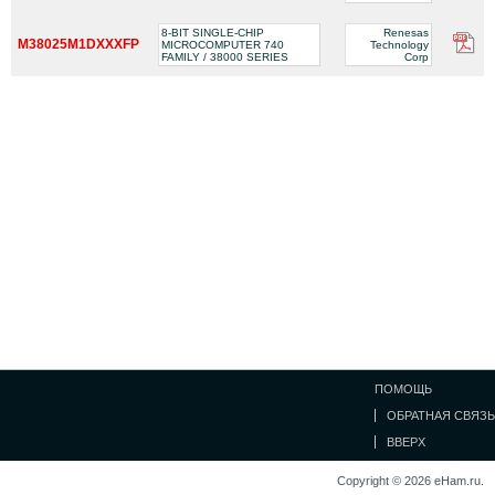
8-BIT SINGLE-CHIP
Renesas
M38025M1DXXXFP
MICROCOMPUTER 740
Technology
FAMILY / 38000 SERIES
Corp
ПОМОЩЬ
ОБРАТНАЯ СВЯЗЬ
ВВЕРХ
Copyright © 2026 eHam.ru.