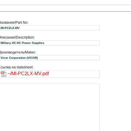
Название/Part No:
MI-PC2LX-MV
писание/Description:
Military DC-DC Power Supplies
Производитель/Maker:
Vicor Corporation (VICOR)
сылка на datasheet:
~/MI-PC2LX-MV.pdf