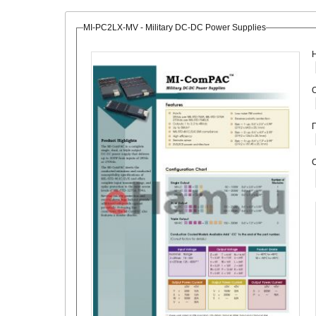
MI-PC2LX-MV - Military DC-DC Power Supplies
О
С