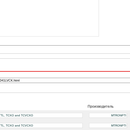
Производитель
S/TTL, TCXO and TCVCXO
MTRONPTI
S/TTL, TCXO and TCVCXO
MTRONPTI