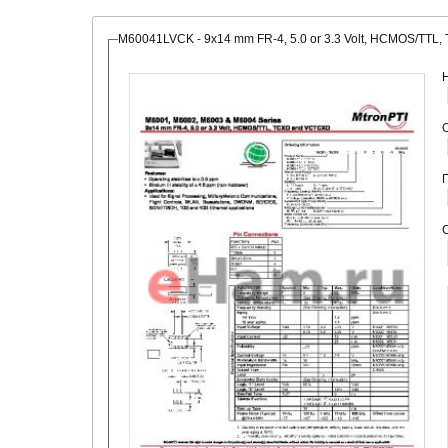
M60041LVCK - 9x14 mm FR-4, 5.0 or 3.3 Volt, HCMOS/TT
О
С