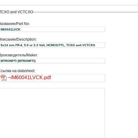
L, TCXO and VCTCXO
Название/Part No:
M60041LVCK
писание/Description:
9x14 mm FR-4, 5.0 or 3.3 Volt, HCMOS/TTL, TCXO and VCTCXO
Производитель/Maker:
MTRONPTI (MTRONPTI)
сылка на datasheet:
~/M60041LVCK.pdf