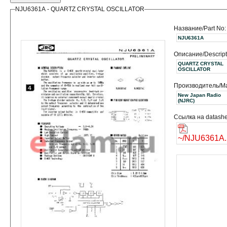
NJU6361A - QUARTZ CRYSTAL OSCILLATOR
Название/Part No:
NJU6361A
Описание/Descript
QUARTZ CRYSTAL
OSCILLATOR
Производитель/Ma
New Japan Radio
(NJRC)
Ссылка на datashe
~/NJU6361A.