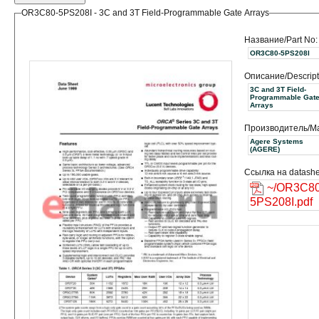
OR3C80-5PS208I - 3C and 3T Field-Programmable Gate Arrays
Название/Part No:
OR3C80-5PS208I
Описание/Descript
3C and 3T Field-
Programmable Gat
Arrays
Производитель/Ma
Agere Systems
(AGERE)
Ссылка на datashe
~/OR3C80
5PS208I.pdf