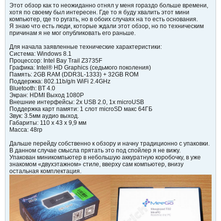
Этот обзор как то неожиданно отнял у меня гораздо больше времени,
хотя по своему был интересен. Где то я буду хвалить этот мини
компьютер, где то ругать, но в обоих случаях на то есть основания.
Я знаю что есть люди, которые ждали этот обзор, но по техническим
причинам я не мог опубликовать его раньше.
Для начала заявленные технические характеристики:
Система: Windows 8.1
Процессор: Intel Bay Trail Z3735F
Графика: Intel® HD Graphics (седьмого поколения)
Память: 2GB RAM (DDR3L-1333) + 32GB ROM
Поддержка: 802.11b/g/n WiFi 2.4GHz
Bluetooth: BT 4.0
Экран: HDMI Выход 1080P
Внешние интерфейсы: 2x USB 2.0, 1x microUSB
Поддержка карт памяти: 1 слот microSD макс 64ГБ
Звук: 3.5мм аудио выход.
Габариты: 110 x 43 x 9,9 мм
Масса: 48гр
Дальше перейду собственно к обзору и начну традиционно с упаковки.
В данном случае смысла прятать это под спойлер я не вижу.
Упакован миникомпьютер в небольшую аккуратную коробочку, в уже
знакомом «двухэтажном» стиле, вверху сам компьютер, внизу
остальная комплектация.