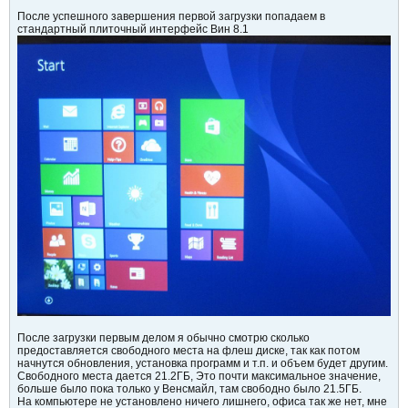
После успешного завершения первой загрузки попадаем в
стандартный плиточный интерфейс Вин 8.1
После загрузки первым делом я обычно смотрю сколько
предоставляется свободного места на флеш диске, так как потом
начнутся обновления, установка программ и т.п. и объем будет другим.
Свободного места дается 21.2ГБ, Это почти максимальное значение,
больше было пока только у Венсмайл, там свободно было 21.5ГБ.
На компьютере не установлено ничего лишнего, офиса так же нет, мне