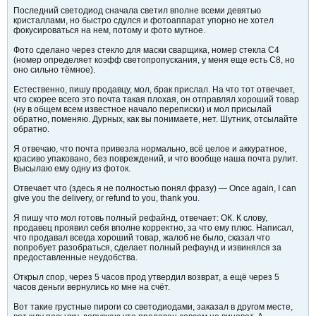
Последний светодиод сначала светил вполне всеми девятью
кристаллами, но быстро сдулся и фотоаппарат упорно не хотел
фокусироваться на нем, потому и фото мутное.
Фото сделано через стекло для маски сварщика, номер стекла С4
(номер определяет коэфф светопропускания, у меня еще есть С8, но
оно сильно тёмное).
Естественно, пишу продавцу, мол, брак прислал. На что тот отвечает,
что скорее всего это почта такая плохая, он отправлял хороший товар
(ну в общем всем известное начало переписки) и мол присылай
обратно, поменяю. Дурных, как вы понимаете, нет. Шутник, отсылайте
обратно.
Я отвечаю, что почта привезла нормально, всё целое и аккуратное,
красиво упаковано, без повреждений, и что вообще наша почта рулит.
Высылаю ему одну из фоток.
Отвечает что (здесь я не полностью понял фразу) — Once again, I can
give you the delivery, or refund to you, thank you.
Я пишу что мол готовь полный рефайнд, отвечает: ОК. К слову,
продавец проявил себя вполне корректно, за что ему плюс. Написал,
что продавал всегда хороший товар, жалоб не было, сказал что
попробует разобраться, сделает полный рефаунд и извинялся за
предоставленные неудобства.
Открыл спор, через 5 часов прод утвердил возврат, а ещё через 5
часов деньги вернулись ко мне на счёт.
Вот такие грустные пироги со светодиодами, заказал в другом месте,