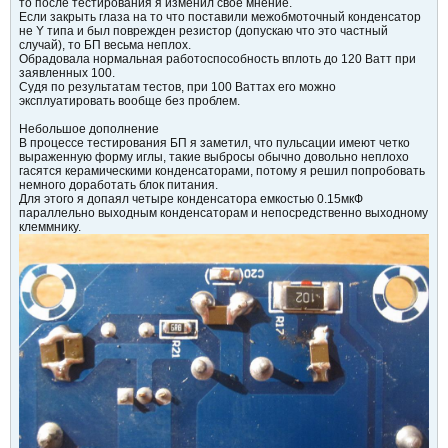
то после тестирования я изменил свое мнение.
Если закрыть глаза на то что поставили межобмоточный конденсатор
не Y типа и был поврежден резистор (допускаю что это частный
случай), то БП весьма неплох.
Обрадовала нормальная работоспособность вплоть до 120 Ватт при
заявленных 100.
Судя по результатам тестов, при 100 Ваттах его можно
эксплуатировать вообще без проблем.
Небольшое дополнение
В процессе тестирования БП я заметил, что пульсации имеют четко
выраженную форму иглы, такие выбросы обычно довольно неплохо
гасятся керамическими конденсаторами, потому я решил попробовать
немного доработать блок питания.
Для этого я допаял четыре конденсатора емкостью 0.15мкФ
параллельно выходным конденсаторам и непосредственно выходному
клеммнику.