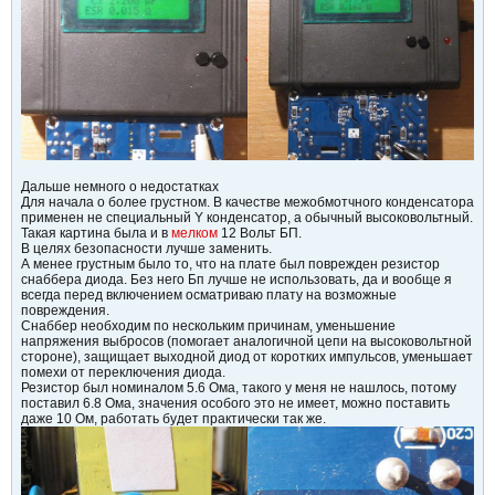
Дальше немного о недостатках
Для начала о более грустном. В качестве межобмотчного конденсатора
применен не специальный Y конденсатор, а обычный высоковольтный.
Такая картина была и в
мелком
12 Вольт БП.
В целях безопасности лучше заменить.
А менее грустным было то, что на плате был поврежден резистор
снаббера диода. Без него Бп лучше не использовать, да и вообще я
всегда перед включением осматриваю плату на возможные
повреждения.
Снаббер необходим по нескольким причинам, уменьшение
напряжения выбросов (помогает аналогичной цепи на высоковольтной
стороне), защищает выходной диод от коротких импульсов, уменьшает
помехи от переключения диода.
Резистор был номиналом 5.6 Ома, такого у меня не нашлось, потому
поставил 6.8 Ома, значения особого это не имеет, можно поставить
даже 10 Ом, работать будет практически так же.