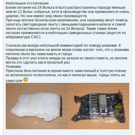
Небольшое отступление.
Блоки питания на 24 Вольта в быту распространены гораздо меньше
чем их 12 Вольт собратья, хотя в производстве они применяются очень
широко. Но они имеют ряд своих преимуществ.
При еще вполне безопасном напряжении, они например могут помочь
запитать светодиодную ленту с меньшим падением в кабеле и самой
ленте (естественно если лента на 24 Вольта). Также такие блоки
питания применяются в небольших самодельных станках (ищется по
аббревиатуре CNC).
Сначала как всегда небольшой комментарий по поводу упаковки. К
сожалению в магазине не вняли моим слова насчет того, что у упаковки
неплохо было бы заматывать и торцы.
Правда в этот раз плата никуда не уехала из своего пакета, но вполне
могла это сделать как в прошлый раз.
Упаковка
Прислали блок питания в сером пакете замотанный в толстую пленку
из вспененного полиэтилена, но как я написал выше, торцы опять не
замотали