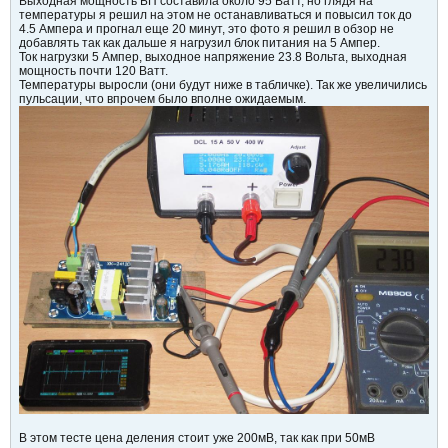
Выходная мощность БП составила около 95 Ватт, но глядя на
температуры я решил на этом не останавливаться и повысил ток до
4.5 Ампера и прогнал еще 20 минут, это фото я решил в обзор не
добавлять так как дальше я нагрузил блок питания на 5 Ампер.
Ток нагрузки 5 Ампер, выходное напряжение 23.8 Вольта, выходная
мощность почти 120 Ватт.
Температуры выросли (они будут ниже в табличке). Так же увеличились
пульсации, что впрочем было вполне ожидаемым.
В этом тесте цена деления стоит уже 200мВ, так как при 50мВ