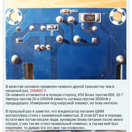
В качестве силового применен немного другой транзистор чем в
прошлый раз,
20N60C3
Он немного отличается в лучшую сторону, 650 Вольт против 600, 20.7
Ампера против 20 и 2400пФ емкость затвора против 3000пФ у
предыдущего. Измерения под нагрузкой покажут, но пока неплохо.
В прошлый раз я заметил, что конденсатор питания ШИМ
контроллера стоял с заниженной емкостью. В этом БП все в порядке.
Кстати мне потом писали люди, купившие блоки питания после моего
обзора, у них так же стоял правильный номинал, а так как мой был
перепаян, то думаю что это мне так «повезло».