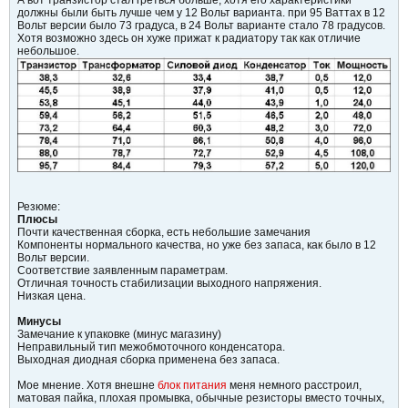
А вот транзистор стал греться больше, хотя его характеристики
должны были быть лучше чем у 12 Вольт варианта. при 95 Ваттах в 12
Вольт версии было 73 градуса, в 24 Вольт варианте стало 78 градусов.
Хотя возможно здесь он хуже прижат к радиатору так как отличие
небольшое.
Резюме:
Плюсы
Почти качественная сборка, есть небольшие замечания
Компоненты нормального качества, но уже без запаса, как было в 12
Вольт версии.
Соответствие заявленным параметрам.
Отличная точность стабилизации выходного напряжения.
Низкая цена.
Минусы
Замечание к упаковке (минус магазину)
Неправильный тип межобмоточного конденсатора.
Выходная диодная сборка применена без запаса.
Мое мнение. Хотя внешне
блок питания
меня немного расстроил,
матовая пайка, плохая промывка, обычные резисторы вместо точных,